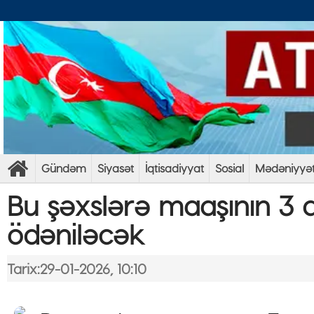
Gündəm
Siyasət
İqtisadiyyat
Sosial
Mədəniyyə
Bu şəxslərə maaşının 3 
ödəniləcək
Tarix:29-01-2026, 10:10