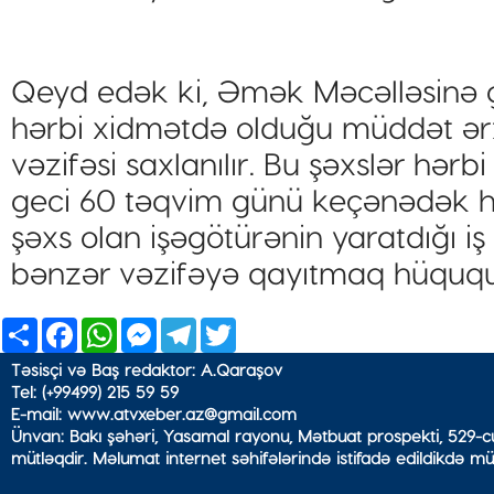
Qeyd edək ki, Əmək Məcəlləsinə gö
hərbi xidmətdə olduğu müddət ərzi
vəzifəsi saxlanılır. Bu şəxslər hə
geci 60 təqvim günü keçənədək hə
şəxs olan işəgötürənin yaratdığı i
bənzər vəzifəyə qayıtmaq hüququ
Share
Facebook
WhatsApp
Messenger
Telegram
Twitter
Təsisçi və Baş redaktor: A.Qaraşov
Tel: (+99499) 215 59 59
E-mail: www.atvxeber.az@gmail.com
Ünvan: Bakı şəhəri, Yasamal rayonu, Mətbuat prospekti, 529-cu
mütləqdir. Məlumat internet səhifələrində istifadə edildikdə mü