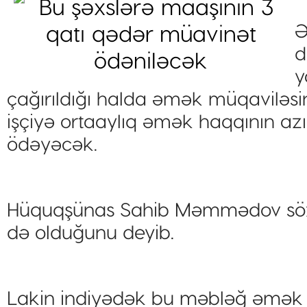
Ə
d
y
çağırıldığı halda əmək müqaviləsi
işçiyə ortaaylıq əmək haqqının az
ödəyəcək.
Hüquqşünas Sahib Məmmədov söz
də olduğunu deyib.
Lakin indiyədək bu məbləğ əmək ha