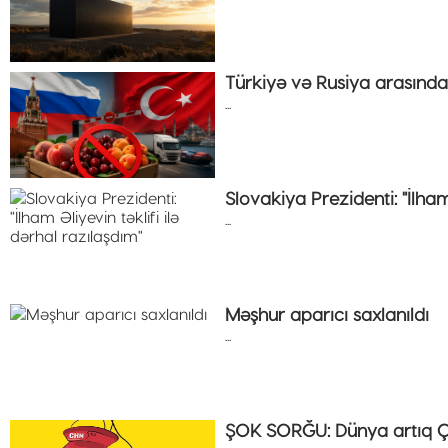
Türkiyə və Rusiya arasınd
...
Slovakiya Prezidenti: "İlham
...
Məşhur aparıcı saxlanıldı
...
ŞOK SORĞU: Dünya artıq Ç