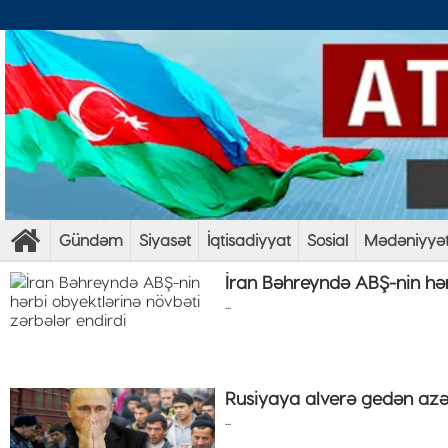
Gündəm
Siyasət
İqtisadiyyat
Sosial
Mədəniyyə
İran Bəhreyndə ABŞ-nin hər
...
Rusiyaya alverə gedən az
...