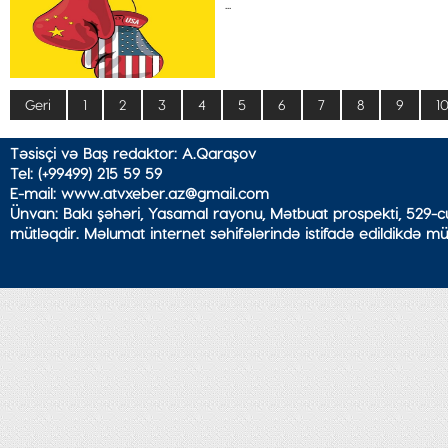
...
Geri
1
2
3
4
5
6
7
8
9
1
Təsisçi və Baş redaktor: A.Qaraşov
Tel: (+99499) 215 59 59
E-mail: www.atvxeber.az@gmail.com
Ünvan: Bakı şəhəri, Yasamal rayonu, Mətbuat prospekti, 529-cu
mütləqdir. Məlumat internet səhifələrində istifadə edildikdə mü