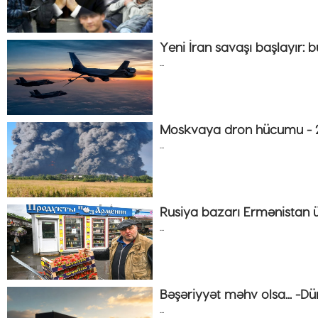
Yeni İran savaşı başlayır: bu
...
Moskvaya dron hücumu - 2
...
Rusiya bazarı Ermənistan ü
...
Bəşəriyyət məhv olsa... -Dü
...