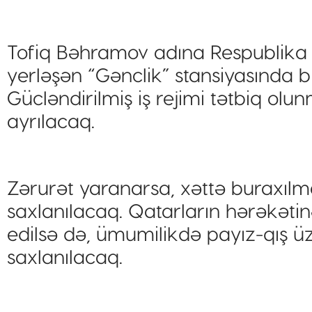
Tofiq Bəhramov adına Respublika 
yerləşən “Gənclik” stansiyasında bi
Gücləndirilmiş iş rejimi tətbiq olu
ayrılacaq.
Zərurət yaranarsa, xəttə buraxılm
saxlanılacaq. Qatarların hərəkəti
edilsə də, ümumilikdə payız-qış ü
saxlanılacaq.