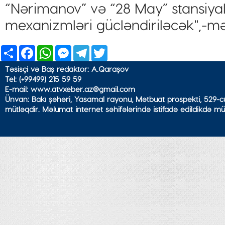
“Nərimanov” və “28 May” stansiya
mexanizmləri gücləndiriləcək",-mə
Share
Facebook
WhatsApp
Messenger
Telegram
Twitter
Təsisçi və Baş redaktor: A.Qaraşov
Tel: (+99499) 215 59 59
E-mail: www.atvxeber.az@gmail.com
Ünvan: Bakı şəhəri, Yasamal rayonu, Mətbuat prospekti, 529-cu
mütləqdir. Məlumat internet səhifələrində istifadə edildikdə mü