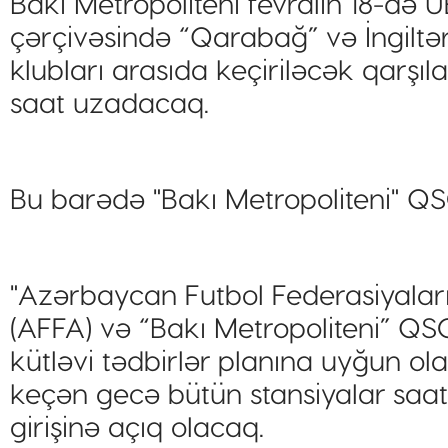
Bakı Metropoliteni fevralın 18-də 
çərçivəsində “Qarabağ” və İngiltə
klubları arasıda keçiriləcək qarşıla
saat uzadacaq.
Bu barədə "Bakı Metropoliteni" QS
"Azərbaycan Futbol Federasiyaları
(AFFA) və “Bakı Metropoliteni” QSC
kütləvi tədbirlər planına uyğun ola
keçən gecə bütün stansiyalar saat 
girişinə açıq olacaq.