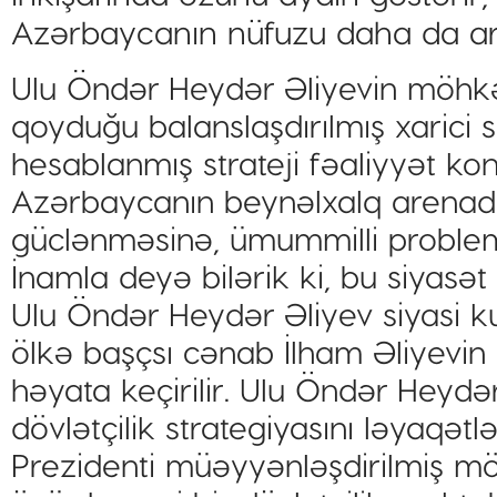
Azərbaycanın nüfuzu daha da art
Ulu Öndər Heydər Əliyevin möhkə
qoyduğu balanslaşdırılmış xarici 
hesablanmış strateji fəaliyyət ko
Azərbaycanın beynəlxalq arenad
güclənməsinə, ümummilli probleml
İnamla deyə bilərik ki, bu siyasə
Ulu Öndər Heydər Əliyev siyasi ku
ölkə başçsı cənab İlham Əliyevin 
həyata keçirilir. Ulu Öndər Heydə
dövlətçilik strategiyasını ləyaq
Prezidenti müəyyənləşdirilmiş 