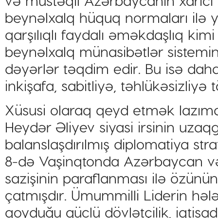
və müstəqil Azərbaycanın xarici 
beynəlxalq hüquq normaları ilə yana
qarşılıqlı faydalı əməkdaşlıq kim
beynəlxalq münasibətlər sistemi
dəyərlər təqdim edir. Bu isə dah
inkişafa, sabitliyə, təhlükəsizliyə 
Xüsusi olaraq qeyd etmək lazımdi
Heydər Əliyev siyasi irsinin uzaq
balanslaşdırılmış diplomatiya stra
8-də Vaşinqtonda Azərbaycan və
sazişinin paraflanması ilə özünün
çatmışdır. Ümummilli Liderin hələ
qoyduğu güclü dövlətçilik, iqtisad