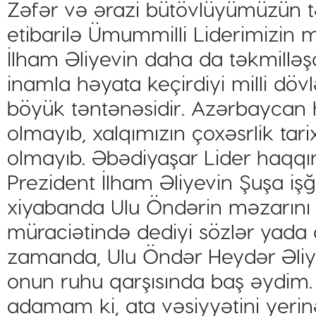
Zəfər və ərazi bütövlüyümüzün 
etibarilə Ümummilli Liderimizin 
İlham Əliyevin daha da təkmilləşd
inamla həyata keçirdiyi milli dövlə
böyük təntənəsidir. Azərbaycan h
olmayıb, xalqımızın çoxəsrlik ta
olmayıb. Əbədiyaşar Lider haqq
Prezident İlham Əliyevin Şuşa iş
xiyabanda Ulu Öndərin məzarını q
müraciətində dediyi sözlər yada 
zamanda, Ulu Öndər Heydər Əliye
onun ruhu qarşısında baş əydim
adamam ki, ata vəsiyyətini yerin