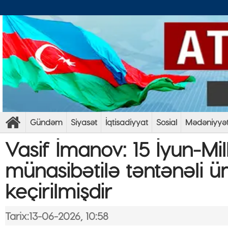
Gündəm
Siyasət
İqtisadiyyat
Sosial
Mədəniyyə
​Vasif İmanov: 15 İyun-Mi
münasibətilə təntənəli 
keçirilmişdir
Tarix:13-06-2026, 10:58