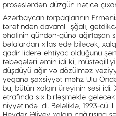
proseslərdən düzgün nəticə çıxara
Azərbaycan torpaqlarının Ermənist
tərəfindən davamlı işğalı, getdikc
əhalinin gündən-günə ağırlaşan s
bəlalardan xilas edə biləcək, xa
qadir liderə ehtiyac olduğunu şər
təbəqələri əmin idi ki, müstəqilli
düşdüyü ağır və dözülməz vəziy
yeganə şəxsiyyət məhz Ulu Öndər
bu, bütün xalqın ürəyinin səsi idi
ətrafında sıx birləşməklə gələcək
niyyətində idi. Beləliklə, 1993-cü 
Heydər Əliyev xalqın çağırışına s