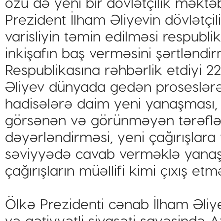
özü də yeni bir dövlətçilik məktəb
Prezident İlham Əliyevin dövlətçili
varisliyin təmin edilməsi respubl
inkişafın baş verməsini şərtləndi
Respublikasına rəhbərlik etdiyi 22
Əliyev dünyada gedən proseslərə
hadisələrə daim yeni yanaşması, 
görsənən və görünməyən tərəflərin
dəyərləndirməsi, yeni çağırışlara
səviyyədə cavab verməklə yanaşı, 
çağırışların müəllifi kimi çıxış etm
Ölkə Prezidenti cənab İlham Əli
və qətiyyətli siyasəti sayəsində 