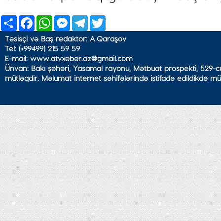
Share
Facebook
WhatsApp
Messenger
Telegram
Twitter
Təsisçi və Baş redaktor: A.Qaraşov
Tel: (+99499) 215 59 59
E-mail: www.atvxeber.az@gmail.com
Ünvan: Bakı şəhəri, Yasamal rayonu, Mətbuat prospekti, 529-cu
mütləqdir. Məlumat internet səhifələrində istifadə edildikdə mü