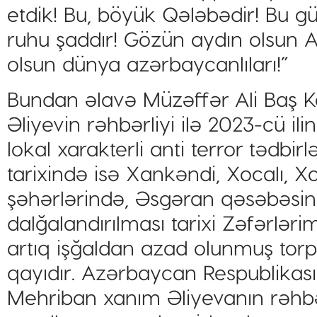
etdik! Bu, böyük Qələbədir! Bu gü
ruhu şaddır! Gözün aydın olsun
olsun dünya azərbaycanlıları!”
Bundan əlavə Müzəffər Ali Baş
Əliyevin rəhbərliyi ilə 2023-cü ili
lokal xarakterli anti terror tədbir
tarixində isə Xankəndi, Xocalı, 
şəhərlərində, Əsgəran qəsəbəsin
dalğalandırılması tarixi Zəfərləri
artıq işğaldan azad olunmuş tor
qayıdır. Azərbaycan Respublikasın
Mehriban xanım Əliyevanın rəhbər