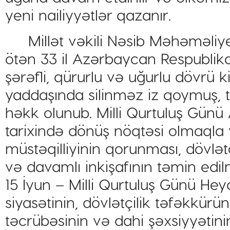
yeni nailiyyətlər qazanır.
Millət vəkili Nəsib Məhəməliyev
ötən 33 il Azərbaycan Respublikas
şərəfli, qürurlu və uğurlu dövrü 
yaddaşında silinməz iz qoymuş, 
həkk olunub. Milli Qurtuluş Gün
tarixində dönüş nöqtəsi olmaqla 
müstəqilliyinin qorunması, dövlə
və davamlı inkişafının təmin ed
15 İyun – Milli Qurtuluş Günü He
siyasətinin, dövlətçilik təfəkkürü
təcrübəsinin və dahi şəxsiyyətini