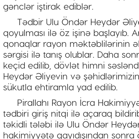
gənclər iştirak ediblər.
Tədbir Ulu Öndər Heydər Əliye
qoyulması ilə öz işinə başlayıb. A
qonaqlar rayon məktəblilərinin əl
sərgisi ilə tanış olublar. Daha so
keçid edilib, dövlət himni səslənd
Heydər Əliyevin və şəhidlərimizin 
sükutla ehtiramla yad edilib.
Pirallahı Rayon İcra Hakimiyyət
tədbiri giriş nitqi ilə açaraq bildir
təkidli tələbi ilə Ulu Öndər Heydə
hakimiyyətə qayıdışından sonra öl