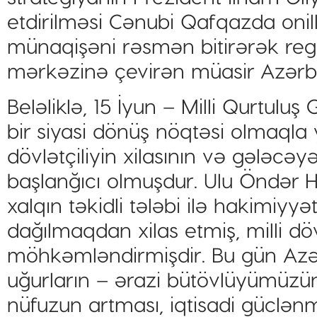
etdirilməsi Cənubi Qafqazda onil
münaqişəni rəsmən bitirərək regi
mərkəzinə çevirən müasir Azərbay
Beləliklə, 15 İyun – Milli Qurtul
bir siyasi dönüş nöqtəsi olmaqla ya
dövlətçiliyin xilasının və gələcə
başlanğıcı olmuşdur. Ulu Öndər H
xalqın təkidli tələbi ilə hakimiyyə
dağılmaqdan xilas etmiş, milli döv
möhkəmləndirmişdir. Bu gün Azə
uğurların – ərazi bütövlüyümüzü
nüfuzun artması, iqtisadi güclənm