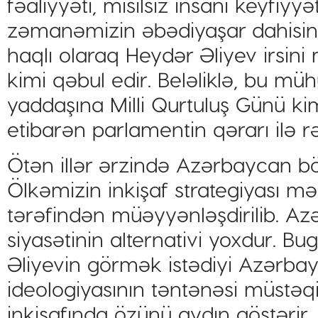
fəaliyyəti, misilsiz insani keyfiyyə
zəmanəmizin əbədiyaşar dahisinə
haqlı olaraq Heydər Əliyev irsini 
kimi qəbul edir. Beləliklə, bu mü
yaddaşına Milli Qurtuluş Günü kim
etibarən parlamentin qərarı ilə r
Ötən illər ərzində Azərbaycan bö
Ölkəmizin inkişaf strategiyası m
tərəfindən müəyyənləşdirilib. A
siyasətinin alternativi yoxdur. 
Əliyevin görmək istədiyi Azərbayc
ideologiyasının təntənəsi müstəq
inkişafında özünü aydın göstərir