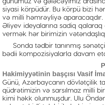
günümüz və gələcəyimiz arasınd
siyasi körpüdür. Bu körpü bizi hə
və milli həmrəyliyə aparacaqdır
Əliyev ideyalarına sadiq qalaraq 
vermək hər birimizin vətəndaşlıq
Sonda tədbir tanınmış sənətçil
bədii kompozisiyalarla davam etdi
P
Hakimiyyətinin başçısı
Vasif İm
Günü, Azərbaycanın dövlətçilik ta
qüdrətimizin və sarsılmaz milli bir
kimi həkk olunmuşdur. Ulu Öndər 