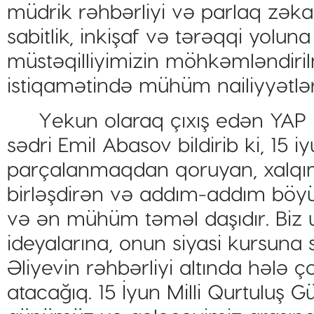
müdrik rəhbərliyi və parlaq zək
sabitlik, inkişaf və tərəqqi yolu
müstəqilliyimizin möhkəmləndiri
istiqamətində mühüm nailiyyətlər 
Yekun olaraq çıxış edən YAP Pir
sədri Emil Abasov bildirib ki, 15 iyu
parçalanmaqdan qoruyan, xalqım
birləşdirən və addım-addım böyü
və ən mühüm təməl daşıdır. Biz 
ideyalarına, onun siyasi kursuna
Əliyevin rəhbərliyi altında hələ 
atacağıq. 15 İyun Milli Qurtuluş 