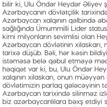
bilir ki, Ulu Öndər Heydər Əliyev 
Azərbaycanın dövlətçilik tarixind
Azərbaycan xalqının qəlbində əbə
sağlığında Ümummilli Lider stat
kimi milyonların sevimlisi olan H
Azərbaycan dövlətinin xilaskarı,
tarixə düşüb. Bəli, hər kəsin bildiy
istəməsə belə qəbul etməyə məc
həqiqət var ki, bu, Ulu Öndər He
xalqının xilaskarı, onun müəyyən e
dövlətimizin parlaq gələcəyinin tə
Azərbaycan tarixində silinməz iz
biz azərbaycanlılara bəxş etdiyi s