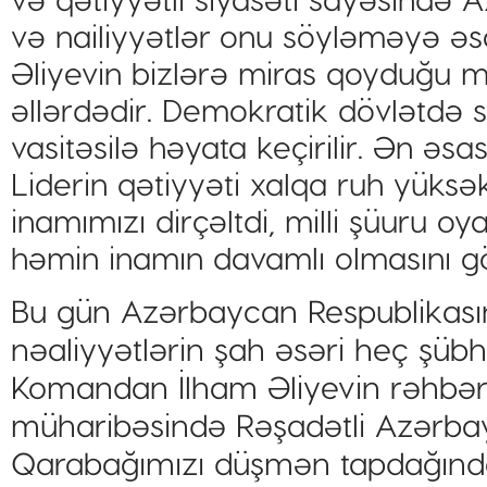
və nailiyyətlər onu söyləməyə əs
Əliyevin bizlərə miras qoyduğu m
əllərdədir. Demokratik dövlətdə 
vasitəsilə həyata keçirilir. Ən əs
Liderin qətiyyəti xalqa ruh yüksək
inamımızı dirçəltdi, milli şüuru oy
həmin inamın davamlı olmasını gö
Bu gün Azərbaycan Respublikasını
nəaliyyətlərin şah əsəri heç şübh
Komandan İlham Əliyevin rəhbərli
müharibəsində Rəşadətli Azər
Qarabağımızı düşmən tapdağından