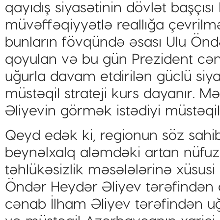
qayıdış siyasətinin dövlət başçısı
müvəffəqiyyətlə reallığa çevrilmə
bunların fövqündə əsası Ulu Önd
qoyulan və bu gün Prezident cən
uğurla davam etdirilən güclü siy
müstəqil strateji kurs dayanır. 
Əliyevin görmək istədiyi müstəqi
Qeyd edək ki, regionun söz sahi
beynəlxalq aləmdəki artan nüfuz
təhlükəsizlik məsələlərinə xüsusi 
Öndər Heydər Əliyev tərəfindən 
cənab İlham Əliyev tərəfindən u