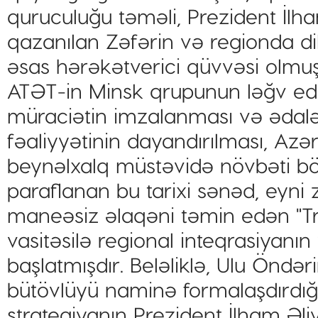
quruculuğu təməli, Prezident İlham
qazanılan Zəfərin və regionda dik
əsas hərəkətverici qüvvəsi olmu
ATƏT-in Minsk qrupunun ləğv ed
müraciətin imzalanması və ədalət
fəaliyyətinin dayandırılması, Az
beynəlxalq müstəvidə növbəti bö
paraflanan bu tarixi sənəd, eyn
maneəsiz əlaqəni təmin edən "Tr
vasitəsilə regional inteqrasiyanın
başlatmışdır. Beləliklə, Ulu Öndər
bütövlüyü naminə formalaşdırdığı 
strategiyanın Prezident İlham Əli