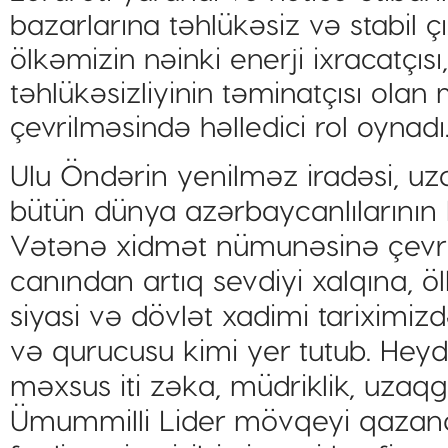
bazarlarına təhlükəsiz və stabil 
ölkəmizin nəinki enerji ixracatçıs
təhlükəsizliyinin təminatçısı ola
çevrilməsində həlledici rol oynadı
Ulu Öndərin yenilməz iradəsi, uza
bütün dünya azərbaycanlılarının 
Vətənə xidmət nümunəsinə çevrili
canından artıq sevdiyi xalqına, 
siyasi və dövlət xadimi tariximiz
və qurucusu kimi yer tutub. Hey
məxsus iti zəka, müdriklik, uzaq
Ümummilli Lider mövqeyi qazandı