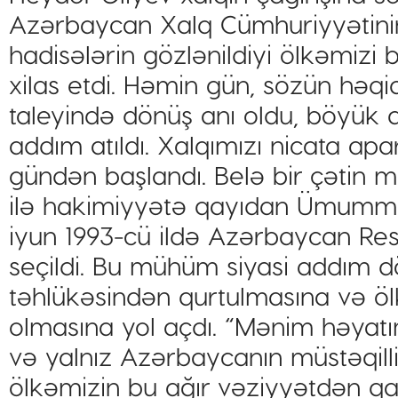
Azərbaycan Xalq Cümhuriyyətinin
hadisələrin gözlənildiyi ölkəmizi
xilas etdi. Həmin gün, sözün həq
taleyində dönüş anı oldu, böyük
addım atıldı. Xalqımızı nicata apa
gündən başlandı. Belə bir çətin m
ilə hakimiyyətə qayıdan Ümummill
iyun 1993-cü ildə Azərbaycan Resp
seçildi. Bu mühüm siyasi addım d
təhlükəsindən qurtulmasına və öl
olmasına yol açdı. “Mənim həyatı
və yalnız Azərbaycanın müstəqill
ölkəmizin bu ağır vəziyyətdən qa