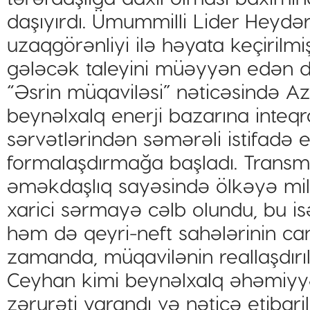
daşıyırdı. Ümummilli Lider Heydər 
uzaqgörənliyi ilə həyata keçirilm
gələcək taleyini müəyyən edən dö
“Əsrin müqaviləsi” nəticəsində A
beynəlxalq enerji bazarına inteqr
sərvətlərindən səmərəli istifadə 
formalaşdırmağa başladı. Transmill
əməkdaşlıq sayəsində ölkəyə mil
xarici sərmayə cəlb olundu, bu i
həm də qeyri-neft sahələrinin ca
zamanda, müqavilənin reallaşdırıl
Ceyhan kimi beynəlxalq əhəmiyyət
zərurəti yarandı və nəticə etibar