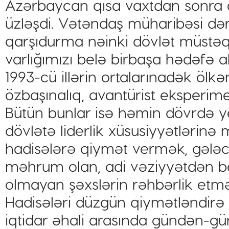
Azərbaycan qısa vaxtdan sonra onu
üzləşdi. Vətəndaş müharibəsi də
qarşıdurma nəinki dövlət müstəqill
varlığımızı belə birbaşa hədəfə ald
1993-cü illərin ortalarınadək ölkə
özbaşınalıq, avantürist eksperimen
Bütün bunlar isə həmin dövrdə ye
dövlətə liderlik xüsusiyyətlərinə 
hadisələrə qiymət vermək, gələ
məhrum olan, adi vəziyyətdən be
olmayan şəxslərin rəhbərlik etmə
Hadisələri düzgün qiymətləndir
iqtidar əhali arasında gündən-gün