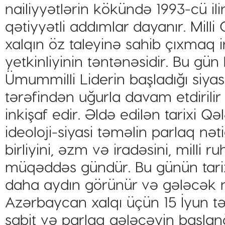
nailiyyətlərin kökündə 1993-cü ili
qətiyyətli addımlar dayanır. Mill
xalqın öz taleyinə sahib çıxmaq i
yetkinliyinin təntənəsidir. Bu gün b
Ümummilli Liderin başladığı siyas
tərəfindən uğurla davam etdirili
inkişaf edir. Əldə edilən tarixi 
ideoloji-siyasi təməlin parlaq nətic
birliyini, əzm və iradəsini, milli
müqəddəs gündür. Bu günün tarix
daha aydın görünür və gələcək nəs
Azərbaycan xalqı üçün 15 İyun t
sabit və parlaq gələcəyin başlanğ