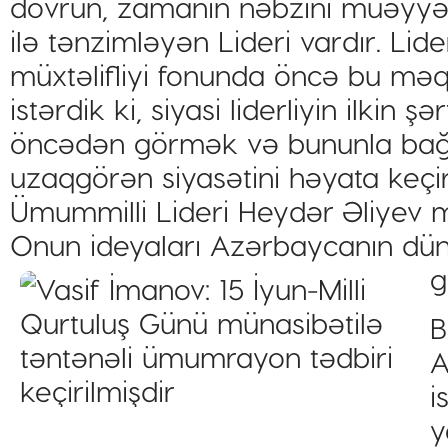
dövrün, zamanın nəbzini müəyyənlə
ilə tənzimləyən Lideri vardır. Lide
müxtəlifliyi fonunda öncə bu mə
istərdik ki, siyasi liderliyin ilkin ş
öncədən görmək və bununla bağl
uzaqgörən siyasətini həyata keçir
Ümummilli Lideri Heydər Əliyev m
Onun ideyaları Azərbaycanın dün
g
B
A
i
y