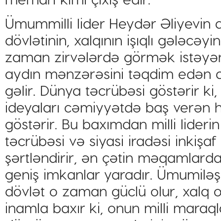
Ümummilli lider Heydər Əliyevin a
dövlətinin, xalqının işıqlı gələcəy
zaman zirvələrdə görmək istəyən,
aydın mənzərəsini təqdim edən 
gəlir. Dünya təcrübəsi göstərir ki
ideyaları cəmiyyətdə baş verən ha
göstərir. Bu baxımdan milli lider
təcrübəsi və siyasi iradəsi inkişaf 
şərtləndirir, ən çətin məqamlar
geniş imkanlar yaradır. Ümumiləşd
dövlət o zaman güclü olur, xalq
inamla baxır ki, onun milli maraql