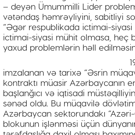
– deyən Ümummilli Lider probleml
vətəndaş həmrəyliyini, sabitliyi s
“Əgər respublikada ictimai-siyasi
ictimai-siyasi mühit olmasa, heç b
yaxud problemlərin həll edilməsi
1
imzalanan və tarixə “Əsrin müqavi
kontraktı müasir Azərbaycanın ene
başlanğıcı və iqtisadi müstəqilliy
sənəd oldu. Bu müqavilə dövlətim
Azərbaycan sektorundakı “Azəri-Ç
blokunun işlənməsi üçün dünyanın a
tərəfdaşlığa daxil olması baxımın