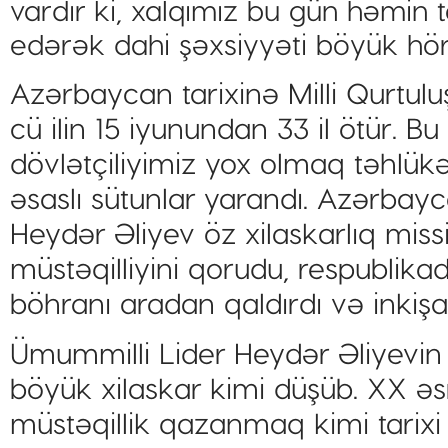
vardır ki, xalqımız bu gün həmin 
edərək dahi şəxsiyyəti böyük hör
Azərbaycan tarixinə Milli Qurtulu
cü ilin 15 iyunundan 33 il ötür. Bu
dövlətçiliyimiz yox olmaq təhlük
əsaslı sütunlar yarandı. Azərbay
Heydər Əliyev öz xilaskarlıq missi
müstəqilliyini qorudu, respublika
böhranı aradan qaldırdı və inkişa
Ümummilli Lider Heydər Əliyevin
böyük xilaskar kimi düşüb. XX əs
müstəqillik qazanmaq kimi tarixi