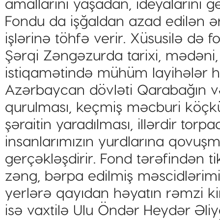
amallarını yaşadan, ideyalarını 
Fondu da işğaldan azad edilən ə
işlərinə töhfə verir. Xüsusilə də
Şərqi Zəngəzurda tarixi, mədəni, 
istiqamətində mühüm layihələr həya
Azərbaycan dövləti Qarabağın v
qurulması, keçmiş məcburi köçk
şəraitin yaradılması, illərdir torp
insanlarımızın yurdlarına qovuşm
gerçəkləşdirir. Fond tərəfindən t
zəng, bərpa edilmiş məscidlərim
yerlərə qayıdan həyatın rəmzi kimi
isə vaxtilə Ulu Öndər Heydər Əli