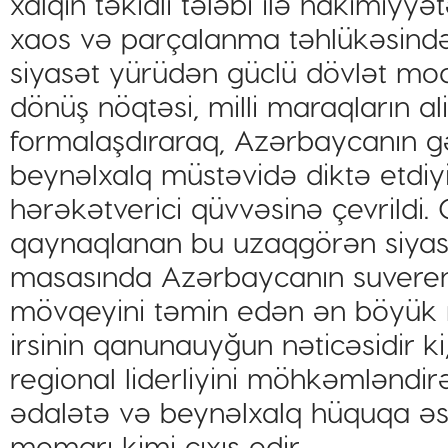
xalqın təkidli tələbi ilə hakimiyyət
xaos və parçalanma təhlükəsindən
siyasət yürüdən güclü dövlət mode
dönüş nöqtəsi, milli maraqların al
formalaşdıraraq, Azərbaycanın gə
beynəlxalq müstəvidə diktə etdiyi 
hərəkətverici qüvvəsinə çevrildi.
qaynaqlanan bu uzaqgörən siyasi 
masasında Azərbaycanın suveren 
mövqeyini təmin edən ən böyük mi
irsinin qanunauyğun nəticəsidir 
regional liderliyini möhkəmləndir
ədalətə və beynəlxalq hüquqa əs
memarı kimi çıxış edir.