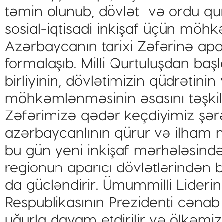
təmin olunub, dövlət və ordu qur
sosial-iqtisadi inkişaf üçün möh
Azərbaycanın tarixi Zəfərinə apa
formalaşıb. Milli Qurtuluşdan baş
birliyinin, dövlətimizin qüdrətinin
möhkəmlənməsinin əsasını təşkil
Zəfərimizə qədər keçdiyimiz şərə
azərbaycanlının qürur və ilham
bu gün yeni inkişaf mərhələsində
regionun aparıcı dövlətlərindən 
da gücləndirir. Ümummilli Lideri
Respublikasının Prezidenti cənab
uğurla davam etdirilir və ölkəmiz