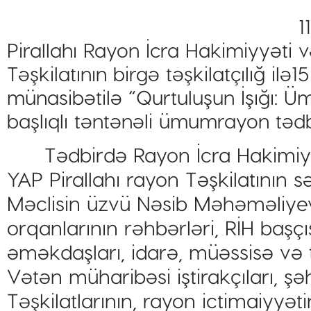
1
Pirallahı Rayon İcra Hakimiyyəti 
Təşkilatının birgə təşkilatçılığ ilə
münasibətilə “Qurtuluşun İşığı: Ü
başlıqlı təntənəli ümumrayon tədbir
Tədbirdə Rayon İcra Hakimiyyət
YAP Pirallahı rayon Təşkilatının sə
Məclisin üzvü Nəsib Məhəməliye
orqanlarının rəhbərləri, RİH başç
əməkdaşları, idarə, müəssisə və təş
Vətən müharibəsi iştirakçıları, şə
Təşkilatlarının, rayon ictimaiyyə