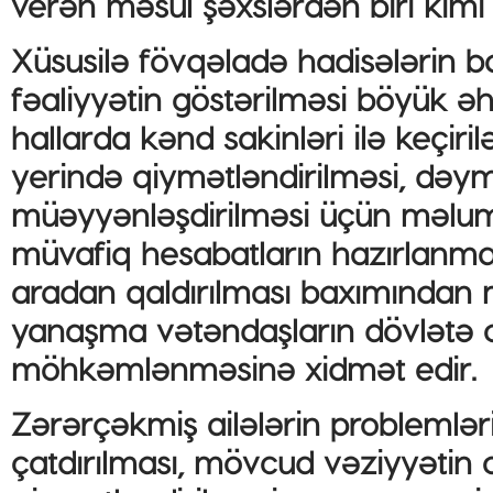
verən məsul şəxslərdən biri kimi t
Xüsusilə fövqəladə hadisələrin b
fəaliyyətin göstərilməsi böyük əh
hallarda kənd sakinləri ilə keçiri
yerində qiymətləndirilməsi, dəym
müəyyənləşdirilməsi üçün məlum
müvafiq hesabatların hazırlanması
aradan qaldırılması baxımından 
yanaşma vətəndaşların dövlətə 
möhkəmlənməsinə xidmət edir.
Zərərçəkmiş ailələrin problemlər
çatdırılması, mövcud vəziyyətin 