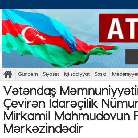
Gündəm
Siyasət
İqtisadiyyat
Sosial
Mədəniyyə
Vətəndaş Məmnuniyyətini
Çevirən İdarəçilik Nümu
Mirkamil Mahmudovun Fə
Mərkəzindədir