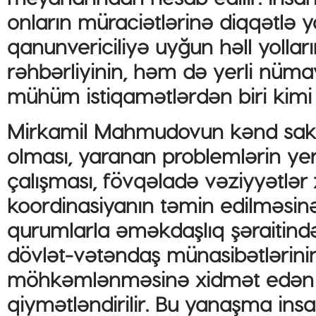
onların müraciətlərinə diqqətlə 
qanunvericiliyə uyğun həll yollar
rəhbərliyinin, həm də yerli nüma
mühüm istiqamətlərdən biri kimi d
Mirkamil Mahmudovun kənd saki
olması, yaranan problemlərin yer
çalışması, fövqəladə vəziyyətlər
koordinasiyanın təmin edilməsinə
qurumlarla əməkdaşlıq şəraitində
dövlət-vətəndaş münasibətlərini
möhkəmlənməsinə xidmət edən am
qiymətləndirilir. Bu yanaşma insa