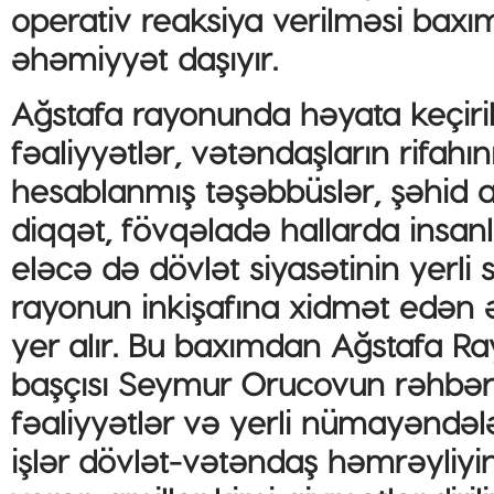
operativ reaksiya verilməsi ba
əhəmiyyət daşıyır.
Ağstafa rayonunda həyata keçiri
fəaliyyətlər, vətəndaşların rifahı
hesablanmış təşəbbüslər, şəhid ai
diqqət, fövqəladə hallarda insanl
eləcə də dövlət siyasətinin yerli
rayonun inkişafına xidmət edən ə
yer alır. Bu baxımdan Ağstafa Ra
başçısı Seymur Orucovun rəhbərliy
fəaliyyətlər və yerli nümayəndəl
işlər dövlət-vətəndaş həmrəyli