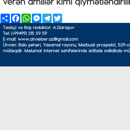
verən amillər kimi qiymətləndirilir
Share
Facebook
WhatsApp
Messenger
Telegram
Twitter
Təsisçi və Baş redaktor: A.Qaraşov
Tel: (+99499) 215 59 59
E-mail: www.atvxeber.az@gmail.com
Ünvan: Bakı şəhəri, Yasamal rayonu, Mətbuat prospekti, 529-cu
mütləqdir. Məlumat internet səhifələrində istifadə edildikdə mü