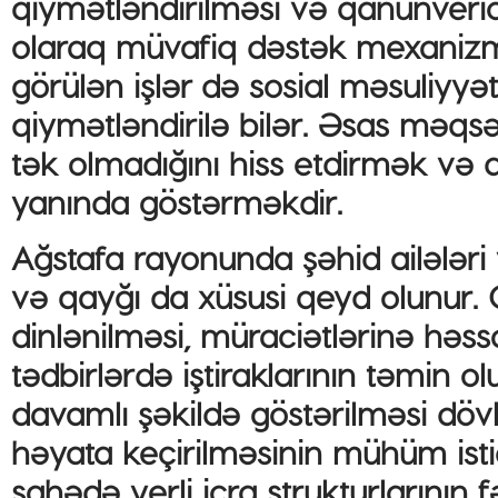
qiymətləndirilməsi və qanunverici
olaraq müvafiq dəstək mexanizml
görülən işlər də sosial məsuliyy
qiymətləndirilə bilər. Əsas məqsə
tək olmadığını hiss etdirmək və d
yanında göstərməkdir.
Ağstafa rayonunda şəhid ailələri 
və qayğı da xüsusi qeyd olunur. O
dinlənilməsi, müraciətlərinə həss
tədbirlərdə iştiraklarının təmin 
davamlı şəkildə göstərilməsi dövl
həyata keçirilməsinin mühüm isti
sahədə yerli icra strukturlarının 