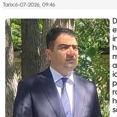
Tarix:6-07-2026, 09:46
D
e
i
h
m
a
i
p
r
h
s