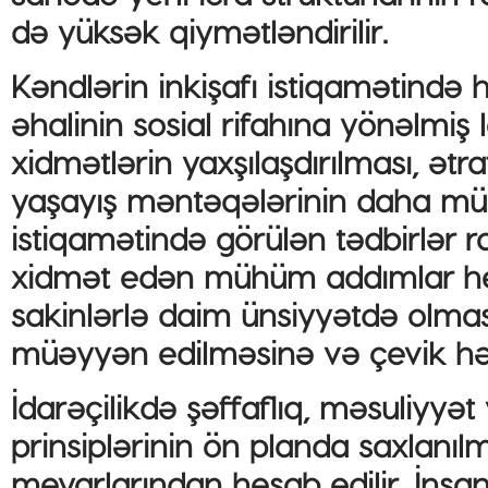
də yüksək qiymətləndirilir.
Kəndlərin inkişafı istiqamətində h
əhalinin sosial rifahına yönəlmiş
xidmətlərin yaxşılaşdırılması, ət
yaşayış məntəqələrinin daha mü
istiqamətində görülən tədbirlər 
xidmət edən mühüm addımlar hesa
sakinlərlə daim ünsiyyətdə olmas
müəyyən edilməsinə və çevik həl
İdarəçilikdə şəffaflıq, məsuliyy
prinsiplərinin ön planda saxlanıl
meyarlarından hesab edilir. İnsanla