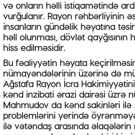
və onların həlli istiqamətində ardı
vurğulanır. Rayon rəhbərliyinin 
insanların gündəlik həyatına təs
həll olunması, dövlət qayğısının 
hiss edilməsidir.
Bu fəaliyyətin həyata keçirilməsi
nümayəndələrinin üzərinə də mü
Ağstafa Rayon İcra Hakimiyyətini
kənd inzibati ərazi dairəsi üzrə
Mahmudov da kənd sakinləri ilə s
problemlərini yerində öyrənməyə
ilə vətəndaş arasında əlaqələri