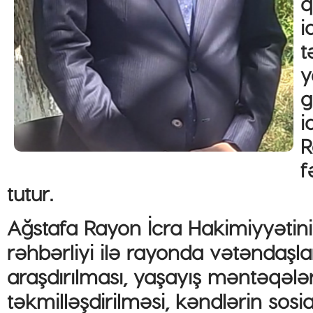
q
i
t
y
g
i
R
f
tutur.
Ağstafa Rayon İcra Hakimiyyətin
rəhbərliyi ilə rayonda vətəndaşla
araşdırılması, yaşayış məntəqələri
təkmilləşdirilməsi, kəndlərin sosi