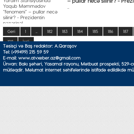
– pullar necə silinir? - Prez
...
Geri
1
...
182
183
184
185
186
187
198
İrəli
Təsisçi və Baş redaktor: A.Qaraşov
Tel: (+99499) 215 59 59
E-mail: www.atvxeber.az@gmail.com
Ünvan: Bakı şəhəri, Yasamal rayonu, Mətbuat prospekti, 529-cu
mütləqdir. Məlumat internet səhifələrində istifadə edildikdə mü