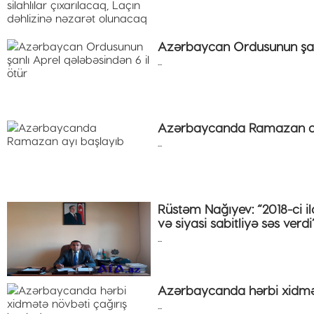
Azərbaycan Ordusunun şanl
...
Azərbaycanda Ramazan ay
...
Rüstəm Nağıyev: “2018-ci i
və siyasi sabitliyə səs verdi
...
Azərbaycanda hərbi xidmət
...