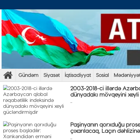
Gündəm
Siyasət
İqtisadiyyat
Sosial
Mədəniyyə
2003-2018-ci illərdə Azərb
dünyadakı mövqeyini xeyli
...
Paşinyanın qorxduğu proses
çıxarılacaq, Laçın dəhlizi
...