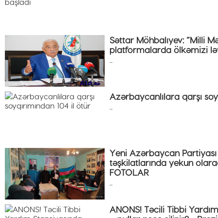
Səttar Möhbalıyev: “Milli 
platformalarda ölkəmizi lə
...
Azərbaycanlılara qarşı soyq
...
Yeni Azərbaycan Partiyası 
təşkilatlarında yekun olara
FOTOLAR
...
ANONS! Təcili Tibbi Yard