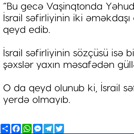
“Bu gecə Vaşinqtonda Yəhudi
İsrail səfirliyinin iki əməkda
qeyd edib.
İsrail səfirliyinin sözçüsü isə b
şəxslər yaxın məsafədən güll
O da qeyd olunub ki, İsrail sə
yerdə olmayıb.
Share
Facebook
WhatsApp
Messenger
Telegram
Twitter