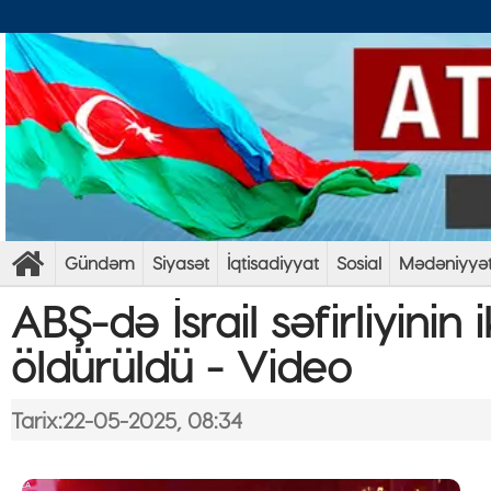
Gündəm
Siyasət
İqtisadiyyat
Sosial
Mədəniyyə
ABŞ-də İsrail səfirliyinin
öldürüldü - Video
Tarix:22-05-2025, 08:34