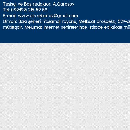
Təsisçi və Baş redaktor: A.Qaraşov
Tel: (+99499) 215 59 59
E-mail: www.atvxeber.az@gmail.com
Ünvan: Bakı şəhəri, Yasamal rayonu, Mətbuat prospekti, 529-cu
mütləqdir. Məlumat internet səhifələrində istifadə edildikdə mü