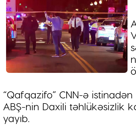
A
V
s
n
ö
“Qafqazifo” CNN-ə istinadən 
ABŞ-nin Daxili təhlükəsizlik 
yayıb.