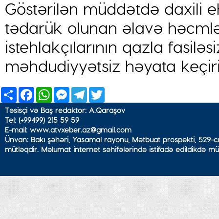
Göstərilən müddətdə daxili e
tədarük olunan əlavə həcmlə
istehlakçılarının qazla fasiləs
məhdudiyyətsiz həyata keçiri
Share
Facebook
WhatsApp
Messenger
Telegram
Twitter
Təsisçi və Baş redaktor: A.Qaraşov
Tel: (+99499) 215 59 59
E-mail: www.atvxeber.az@gmail.com
Ünvan: Bakı şəhəri, Yasamal rayonu, Mətbuat prospekti, 529-cu
mütləqdir. Məlumat internet səhifələrində istifadə edildikdə mü