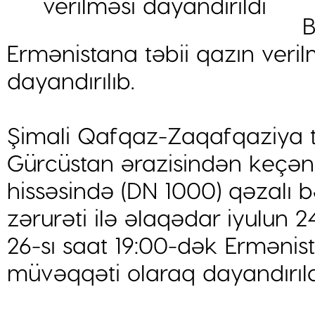
B
Ermənistana təbii qazın veri
dayandırılıb.
Şimali Qafqaz-Zaqafqaziya t
Gürcüstan ərazisindən keç
hissəsində (DN 1000) qəzalı b
zərurəti ilə əlaqədar iyulun 
26-sı saat 19:00-dək Ermənist
müvəqqəti olaraq dayandırıl