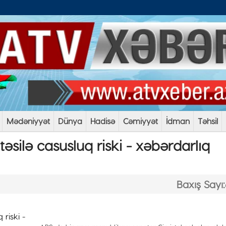
Mədəniyyət
Dünya
Hadisə
Cəmiyyət
İdman
Təhsil
itəsilə casusluq riski - xəbərdarlıq
Baxış Sayı: