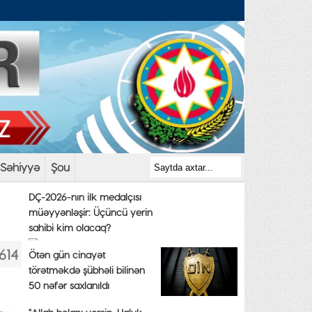
Səhiyyə
Şou
DÇ-2026-nın ilk medalçısı
müəyyənləşir: Üçüncü yerin
sahibi kim olacaq?
614
Ötən gün cinayət
törətməkdə şübhəli bilinən
50 nəfər saxlanıldı