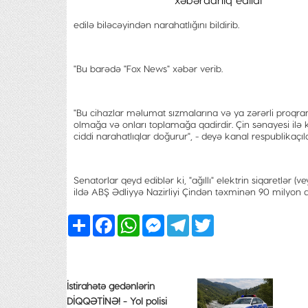
edilə biləcəyindən narahatlığını bildirib.
"Bu barədə "Fox News" xəbər verib.
"Bu cihazlar məlumat sızmalarına və ya zərərli proqra
olmağa və onları toplamağa qadirdir. Çin sənayesi ilə kə
ciddi narahatlıqlar doğurur", - deyə kanal respublikaçıla
Senatorlar qeyd ediblər ki, "ağıllı" elektrin siqaretlər (
ildə ABŞ Ədliyyə Nazirliyi Çindən təxminən 90 milyon do
Share
Facebook
WhatsApp
Messenger
Telegram
Twitter
İstirahətə gedənlərin
DİQQƏTİNƏ! - Yol polisi