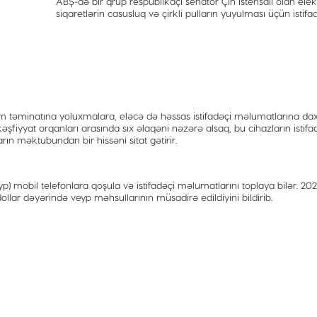
ABŞ-də bir qrup respublikaçı senator Çin istehsalı olan ele
siqaretlərin casusluq və çirkli pulların yuyulması üçün istifa
m təminatına yoluxmalara, eləcə də həssas istifadəçi məlumatlarına dax
şfiyyat orqanları arasında sıx əlaqəni nəzərə alsaq, bu cihazların istifa
rın məktubundan bir hissəni sitat gətirir.
veyp) mobil telefonlara qoşula və istifadəçi məlumatlarını toplaya bilər. 202
llar dəyərində veyp məhsullarının müsadirə edildiyini bildirib.