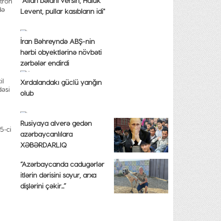
"Allah bəlanı versin, Haluk
ktron
də
Levent, pullar kasıbların idi"
İran Bəhreyndə ABŞ-nin
hərbi obyektlərinə növbəti
zərbələr endirdi
il
Xırdalandakı güclü yanğın
dəsi
olub
Rusiyaya alverə gedən
5-ci
azərbaycanlılara
XƏBƏRDARLIQ
“Azərbaycanda cadugərlər
itlərin dərisini soyur, arxa
dişlərini çəkir...”