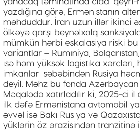
yanacaq təminatında ciddi qeyri-m
yazdığına görə, Ermənistanın alter
məhduddur. İran uzun illər ikinci 
ölkəyə qarşı beynəlxalq sanksiyal
mümkün hərbi eskalasiya riski bu i
variantlar – Rumıniya, Bolqarısta
isə həm yüksək logistika xərclər
imkanları səbəbindən Rusiya həcm
deyil. Məhz bu fonda Azərbaycan i
Məqalədə xatırladılır ki, 2025-ci 
ilk dəfə Ermənistana avtomobil y
əvvəl isə Bakı Rusiya və Qazaxıs
yüklərin öz ərazisindən tranzitinə 