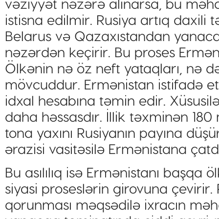
vəziyyət nəzərə alınarsa, bu məhd
istisna edilmir. Rusiya artıq daxili
Belarus və Qazaxıstandan yanaca
nəzərdən keçirir. Bu proses Erməni
Ölkənin nə öz neft yataqları, nə d
mövcuddur. Ermənistan istifadə etd
idxal hesabına təmin edir. Xüsusil
daha həssasdır. İllik təxminən 180 
tona yaxını Rusiyanın payına düş
ərazisi vasitəsilə Ermənistana çatdır
Bu asılılıq isə Ermənistanı başqa ö
siyasi proseslərin girovuna çevirir
qorunması məqsədilə ixracın məhd