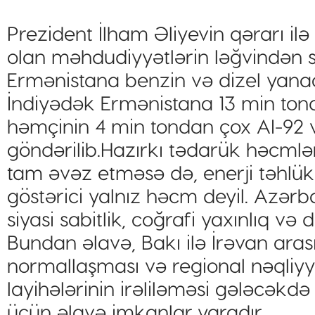
Prezident İlham Əliyevin qərarı i
olan məhdudiyyətlərin ləğvindən
Ermənistana benzin və dizel yanaca
İndiyədək Ermənistana 13 min tond
həmçinin 4 min tondan çox AI-92 
göndərilib.Hazırkı tədarük həcmlə
tam əvəz etməsə də, enerji təhlük
göstərici yalnız həcm deyil. Azər
siyasi sabitlik, coğrafi yaxınlıq və 
Bundan əlavə, Bakı ilə İrəvan ara
normallaşması və regional nəqli
layihələrinin irəliləməsi gələcəkdə
üçün əlavə imkanlar yaradır.