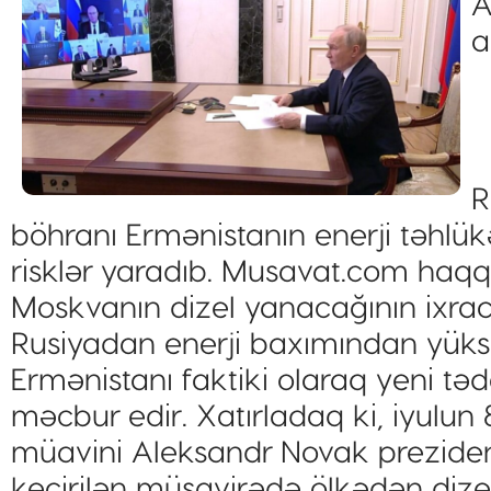
A
a
R
böhranı Ermənistanın enerji təhlükə
risklər yaradıb. Musavat.com haqqı.
Moskvanın dizel yanacağının ixr
Rusiyadan enerji baxımından yüks
Ermənistanı faktiki olaraq yeni 
məcbur edir. Xatırladaq ki, iyulun
müavini Aleksandr Novak prezident 
keçirilən müşavirədə ölkədən dize