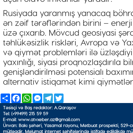
Rusiyada yaranmış yanacaq böhran
ən zəif tərəflərindən birini – enerji
üzə çıxarıb. Mövcud geosiyasi şəra
təhlükəsizlik riskləri, Avropa və Ya
və qiymət problemləri ilə üzləşdi
yaxınlığı, siyasi proqnozlaşdırıla 
genişləndirilməsi potensialı baxı
alternativ istiqamət kimi qiymətlənd
Share
Facebook
WhatsApp
Messenger
Telegram
Twitter
Təsisçi və Baş redaktor: A.Qaraşov
Tel: (+99499) 215 59 59
E-mail: www.atvxeber.az@gmail.com
Ünvan: Bakı şəhəri, Yasamal rayonu, Mətbuat prospekti, 529-cu
mütləqdir. Məlumat internet səhifələrində istifadə edildikdə mü