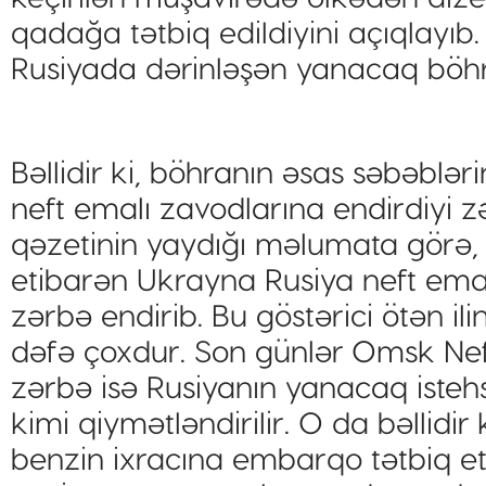
qadağa tətbiq edildiyini açıqlayıb
Rusiyada dərinləşən yanacaq böhra
Bəllidir ki, böhranın əsas səbəblə
neft emalı zavodlarına endirdiyi z
qəzetinin yaydığı məlumata görə, 
etibarən Ukrayna Rusiya neft emal
zərbə endirib. Bu göstərici ötən il
dəfə çoxdur. Son günlər Omsk Nef
zərbə isə Rusiyanın yanacaq isteh
kimi qiymətləndirilir. O da bəllidi
benzin ixracına embarqo tətbiq et