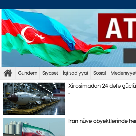
Gündəm
Siyasət
İqtisadiyyat
Sosial
Mədəniyyə
Xirosimadan 24 dəfə güclü
...
İran nüvə obyektlərində hər
...