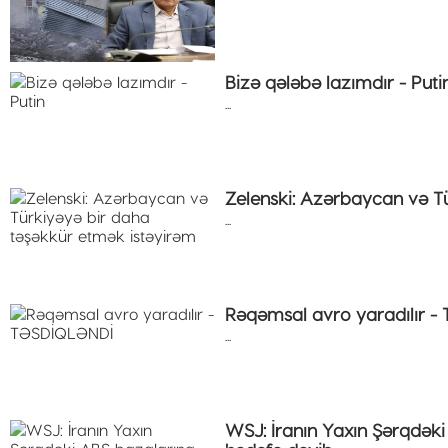
Bizə qələbə lazımdır - Puti
...
Zelenski: Azərbaycan və T
...
Rəqəmsal avro yaradılır 
...
WSJ: İranın Yaxın Şərqdəki