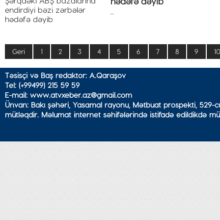
hədəfə dəyib
...
Geri
1
2
3
4
5
6
7
8
9
1
Təsisçi və Baş redaktor: A.Qaraşov
Tel: (+99499) 215 59 59
E-mail: www.atvxeber.az@gmail.com
Ünvan: Bakı şəhəri, Yasamal rayonu, Mətbuat prospekti, 529-cu
mütləqdir. Məlumat internet səhifələrində istifadə edildikdə mü