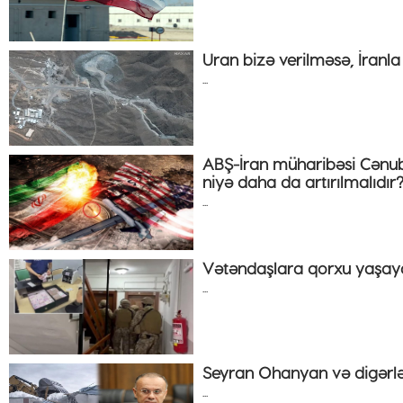
Uran bizə verilməsə, İranl
...
ABŞ-İran müharibəsi Cənub
niyə daha da artırılmalıdır
...
Vətəndaşlara qorxu yaşay
...
Seyran Ohanyan və digərlər
...