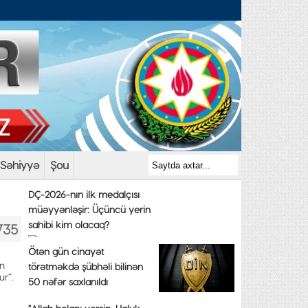
Səhiyyə
Şou
DÇ-2026-nın ilk medalçısı
müəyyənləşir: Üçüncü yerin
sahibi kim olacaq?
735
Ötən gün cinayət
in
törətməkdə şübhəli bilinən
r”.
50 nəfər saxlanıldı