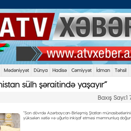
Mədəniyyət
Dünya
Hadisə
Cəmiyyət
İdman
Təhsil
stan sülh şəraitində yaşayır”
Baxış Sayı:1 
“Son dövrdə Azərbaycan-Birləşmiş Ştatları münasibətlərin
yüksələn xətlə və uğurla inkişaf etməsi məmnunluq doğuru