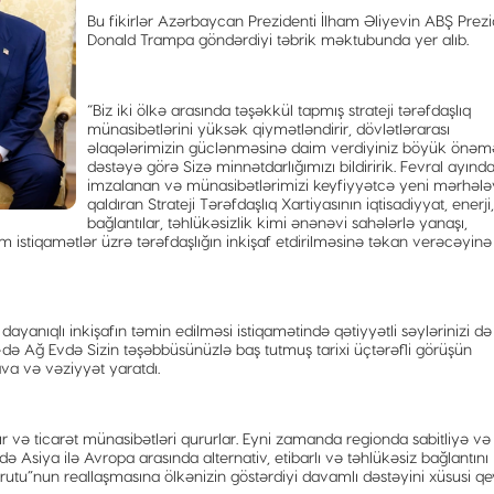
Bu fikirlər Azərbaycan Prezidenti İlham Əliyevin ABŞ Prezi
Donald Trampa göndərdiyi təbrik məktubunda yer alıb.
“Biz iki ölkə arasında təşəkkül tapmış strateji tərəfdaşlıq
münasibətlərini yüksək qiymətləndirir, dövlətlərarası
əlaqələrimizin güclənməsinə daim verdiyiniz böyük önəm
dəstəyə görə Sizə minnətdarlığımızı bildiririk. Fevral ayınd
imzalanan və münasibətlərimizi keyfiyyətcə yeni mərhəl
qaldıran Strateji Tərəfdaşlıq Xartiyasının iqtisadiyyat, enerji,
bağlantılar, təhlükəsizlik kimi ənənəvi sahələrlə yanaşı,
 istiqamətlər üzrə tərəfdaşlığın inkişaf etdirilməsinə təkan verəcəyinə
dayanıqlı inkişafın təmin edilməsi istiqamətində qətiyyətli səylərinizi də
-də Ağ Evdə Sizin təşəbbüsünüzlə baş tutmuş tarixi üçtərəfli görüşün
a və vəziyyət yaratdı.
r və ticarət münasibətləri qururlar. Eyni zamanda regionda sabitliyə və
 də Asiya ilə Avropa arasında alternativ, etibarlı və təhlükəsiz bağlantını
utu”nun reallaşmasına ölkənizin göstərdiyi davamlı dəstəyini xüsusi q