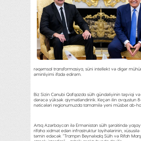
rəqəmsal transformasiya, süni intellekt və digər mühüm
əminliyimi ifadə edirəm.
Biz Sizin Cənubi Qafqazda sülh gündəliyinin təşviqi və 
dərəcə yüksək qiymətləndiririk. Keçən ilin avqustun 8
nəticələri regionumuzda tamamilə yeni müsbət ab-hav
Artıq Azərbaycan ilə Ermənistan sülh şəraitində yaşayı
rifaha xidmət edən infrastruktur layihələrinin, xüsusilə
təmin edəcək “Trampın Beynəlxalq Sülh və Rifah Marşr