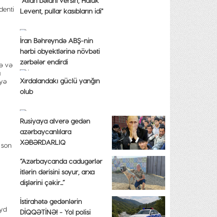
"Allah bəlanı versin, Haluk
denti
Levent, pullar kasıbların idi"
İran Bəhreyndə ABŞ-nin
hərbi obyektlərinə növbəti
zərbələr endirdi
ə və
a
Xırdalandakı güclü yanğın
əyə
olub
Rusiyaya alverə gedən
azərbaycanlılara
XƏBƏRDARLIQ
 son
“Azərbaycanda cadugərlər
itlərin dərisini soyur, arxa
dişlərini çəkir...”
İstirahətə gedənlərin
eyd
DİQQƏTİNƏ! - Yol polisi