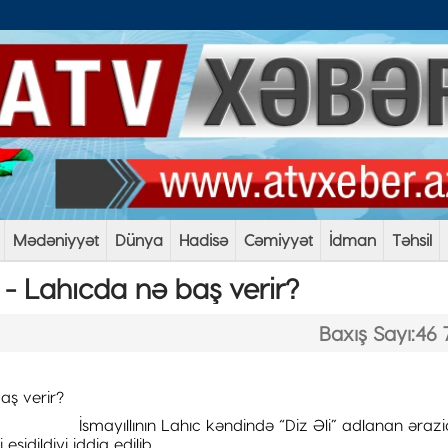
Mədəniyyət
Dünya
Hadisə
Cəmiyyət
İdman
Təhsil
" - Lahıcda nə baş verir?
Baxış Sayı:46 
İsmayıllının Lahıc kəndində “Diz Əli” adlanan əraz
 eşidildiyi iddia edilib.