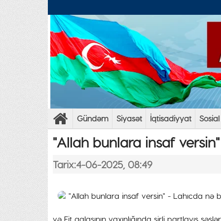
Gündəm
Siyasət
İqtisadiyyat
Sosial
"Allah bunlara insaf versin
Tarix:4-06-2025, 08:49
və Fit qalasının yaxınlığında sirli partlayış səsləri