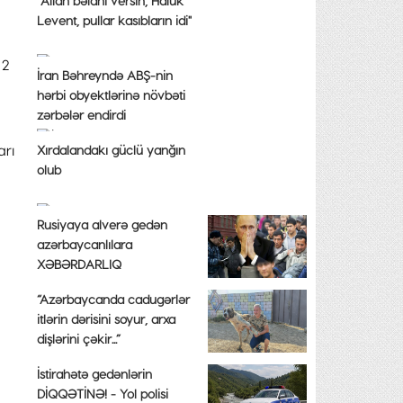
"Allah bəlanı versin, Haluk
Levent, pullar kasıbların idi"
 2
İran Bəhreyndə ABŞ-nin
hərbi obyektlərinə növbəti
zərbələr endirdi
arı
Xırdalandakı güclü yanğın
olub
Rusiyaya alverə gedən
azərbaycanlılara
XƏBƏRDARLIQ
“Azərbaycanda cadugərlər
itlərin dərisini soyur, arxa
dişlərini çəkir...”
İstirahətə gedənlərin
DİQQƏTİNƏ! - Yol polisi