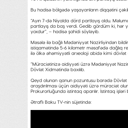
Bu hadisə bölgədə yaşayanların diqqətini çəkib.
“Ayın 7-də Niyalda dörd partlayış oldu. Məluma
partlayış da baş verdi. Gedib gördüm ki, hər 
yoxdur”, – hadisə şahidi söyləyib.
Məsələ ilə bağlı Mədəniyyət Nazirliyindən bildi
istiqamətində 5-6 kilometr məsafədə dağlıq rely
ilə ölkə əhəmiyyətli arxeoloji abidə kimi dövlət
“Müraciətinizə aidiyyəti üzrə Mədəniyyət Nazir
Dövlət Xidmətində baxılıb.
Qeyd olunan qanun pozuntusu barədə Dövlət 
araşdırılması üçün aidiyyəti üzrə müraciət ol
Prokurorluğunda istintaq aparılır. İstintaq işl
Ətraflı Baku TV-nin süjetində: