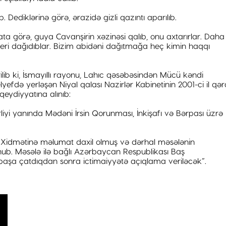
 Dediklərinə görə, ərazidə gizli qazıntı aparılıb.
ta görə, guya Cavanşirin xəzinəsi qalıb, onu axtarırlar. Daha
yeri dağıdıblar. Bizim abidəni dağıtmağa heç kimin haqqı
rilib ki, İsmayıllı rayonu, Lahıc qəsəbəsindən Mücü kəndi
efdə yerləşən Niyal qalası Nazirlər Kabinetinin 2001-ci il qər
 qeydiyyatına alınıb:
liyi yanında Mədəni İrsin Qorunması, İnkişafı və Bərpası üzrə
Xidmətinə məlumat daxil olmuş və dərhal məsələnin
unub. Məsələ ilə bağlı Azərbaycan Respublikası Baş
əri başa çatdıqdan sonra ictimaiyyətə açıqlama veriləcək”.