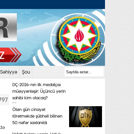
Səhiyyə
Şou
DÇ-2026-nın ilk medalçısı
müəyyənləşir: Üçüncü yerin
sahibi kim olacaq?
797
Ötən gün cinayət
törətməkdə şübhəli bilinən
50 nəfər saxlanıldı
idə