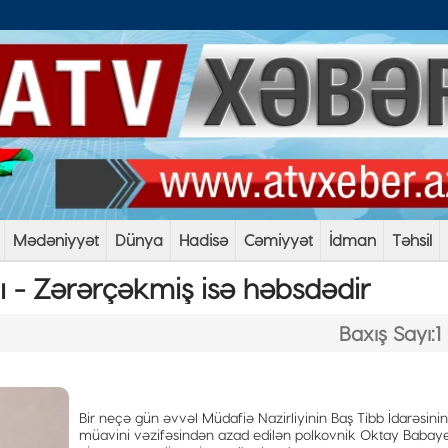
Mədəniyyət
Dünya
Hadisə
Cəmiyyət
İdman
Təhsil
dı - Zərərçəkmiş isə həbsdədir
Baxış Sayı:1
Bir neçə gün əvvəl Müdafiə Nazirliyinin Baş Tibb İdarəsinin
müavini vəzifəsindən azad edilən polkovnik Oktay Babay