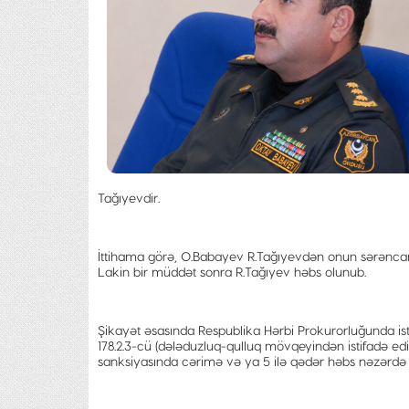
Tağıyevdir.
İttihama görə, O.Babayev R.Tağıyevdən onun sərənca
Lakin bir müddət sonra R.Tağıyev həbs olunub.
Şikayət əsasında Respublika Hərbi Prokurorluğunda ist
178.2.3-cü (dələduzluq-qulluq mövqeyindən istifadə edi
sanksiyasında cərimə və ya 5 ilə qədər həbs nəzərdə t