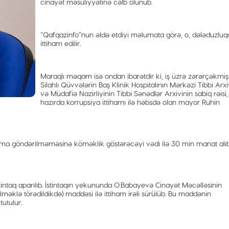
cinayət məsuliyyətinə cəlb olunub.
“Qafqazinfo”nun əldə etdiyi məlumata görə, o, dələduzluq
ittiham edilir.
Maraqlı məqam isə ondan ibarətdir ki, iş üzrə zərərçəkmiş
Silahlı Qüvvələrin Baş Klinik Hospitalının Mərkəzi Tibbi Arxi
və Müdafiə Nazirliyinin Tibbi Sənədlər Arxivinin sabiq rəisi,
hazırda korrupsiya ittihamı ilə həbsdə olan mayor Ruhin
ma göndərilməməsinə köməklik göstərəcəyi vədi ilə 30 min manat alıb
intaq aparılıb. İstintaqın yekununda O.Babayevə Cinayət Məcəlləsinin
lməklə törədildikdə) maddəsi ilə ittiham irəli sürülüb. Bu maddənin
utulur.