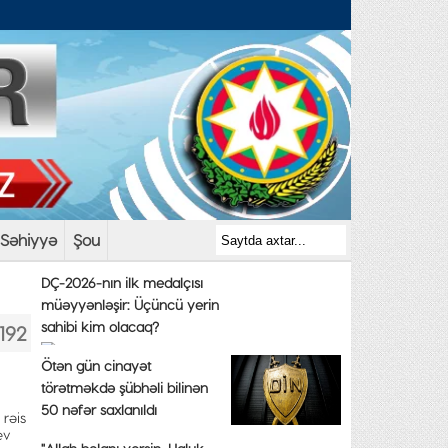
Səhiyyə
Şou
DÇ-2026-nın ilk medalçısı
müəyyənləşir: Üçüncü yerin
sahibi kim olacaq?
 192
Ötən gün cinayət
törətməkdə şübhəli bilinən
50 nəfər saxlanıldı
 rəis
ev