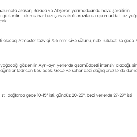
məlumata əsasən, Bakıda və Abşeron yarımadasında hava şəraitinin
özlənilir. Lakin səhər bəzi şəhərətrafı ərazilərdə qısamüddətli az yağı
cək.
ti olacaq. Atmosfer təzyiqi 756 mm civə sütunu, nisbi rütubət isə gecə 
ağacağı gözlənilir. Ayrı-ayrı yerlərdə qısamüddətli intensiv olacağı, ş
ağıntılar tədricən kəsiləcək. Gecə və səhər bəzi dağlıq ərazilərdə dum
i, dağlarda gecə 10-15° isti, gündüz 20-25°, bəzi yerlərdə 27-29° isti