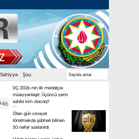
Səhiyyə
Şou
DÇ-2026-nın ilk medalçısı
müəyyənləşir: Üçüncü yerin
sahibi kim olacaq?
946
Ötən gün cinayət
törətməkdə şübhəli bilinən
50 nəfər saxlanıldı