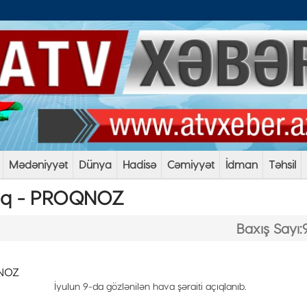
Mədəniyyət
Dünya
Hadisə
Cəmiyyət
İdman
Təhsil
caq - PROQNOZ
Baxış Sayı:
İyulun 9-da gözlənilən hava şəraiti açıqlanıb.