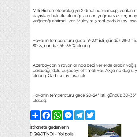
Milli Hidrometeorologiya Xidmətindən&nbsp; verilən 
dəyişkən buludlu olacağı, əsasən yağmursuz keçəcəyi g
yağacağı ehtimalı var. Mülayim şimal-qərb küləyi əsə
Havanın temperaturu gecə 19-23° isti, gündüz 28-31° is
80 %, gündüz 55-65 % olacaq.
Azərbaycanın rayonlarında bəzi yerlərdə arabir yağış y
çaxacağı, dolu düşəcəyi ehtimalı var. Axşama doğru y
olacaq. Qərb küləyi əsəcək.
Havanın temperaturu gecə 20-24° isti, gündüz 30-35° ist
olacaq.
Share
Facebook
WhatsApp
Messenger
Telegram
Twitter
İstirahətə gedənlərin
DİQQƏTİNƏ! - Yol polisi