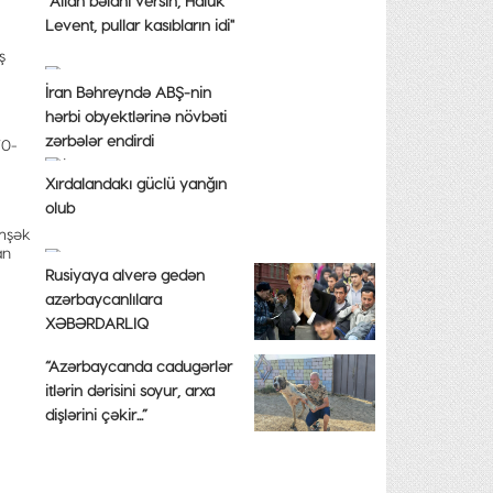
"Allah bəlanı versin, Haluk
Levent, pullar kasıbların idi"
ş
İran Bəhreyndə ABŞ-nin
hərbi obyektlərinə növbəti
zərbələr endirdi
70-
Xırdalandakı güclü yanğın
olub
imşək
an
Rusiyaya alverə gedən
azərbaycanlılara
XƏBƏRDARLIQ
“Azərbaycanda cadugərlər
itlərin dərisini soyur, arxa
dişlərini çəkir...”