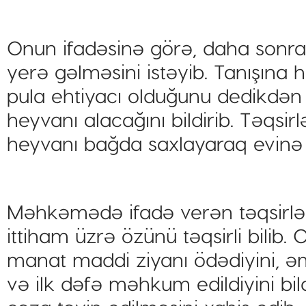
Onun ifadəsinə görə, daha sonra
yerə gəlməsini istəyib. Tanışına 
pula ehtiyacı olduğunu dedikdən
heyvanı alacağını bildirib. Təqsir
heyvanı bağda saxlayaraq evinə 
Məhkəmədə ifadə verən təqsirlən
ittiham üzrə özünü təqsirli bilib
manat maddi ziyanı ödədiyini, 
və ilk dəfə məhkum edildiyini bi