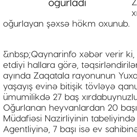
Z
x
oğurlayan şəxsə hökm oxunub.
&nbsp;Qaynarinfo xəbər verir 
etdiyi hallara görə, təqsirləndiril
ayında Zaqatala rayonunun Yuxa
yaşayış evinə bitişik tövləyə qan
ümumilikdə 27 baş xırdabuynuzlu
Oğurlanan heyvanlardan 20 başı
Müdafiəsi Nazirliyinin tabeliyind
Agentliyinə, 7 başı isə ev sahibi