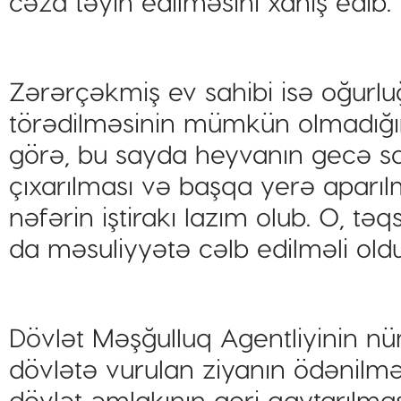
cəza təyin edilməsini xahiş edib.
Zərərçəkmiş ev sahibi isə oğurlu
törədilməsinin mümkün olmadığını
görə, bu sayda heyvanın gecə sa
çıxarılması və başqa yerə aparıl
nəfərin iştirakı lazım olub. O, təqs
da məsuliyyətə cəlb edilməli old
Dövlət Məşğulluq Agentliyinin
dövlətə vurulan ziyanın ödənilmə
dövlət əmlakının geri qaytarılmas