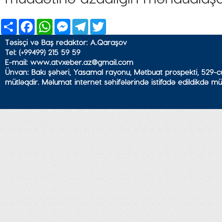
Share
Facebook
WhatsApp
Messenger
Telegram
Twitter
Təsisçi və Baş redaktor: A.Qaraşov
Tel: (+99499) 215 59 59
E-mail: www.atvxeber.az@gmail.com
Ünvan: Bakı şəhəri, Yasamal rayonu, Mətbuat prospekti, 529-cu
mütləqdir. Məlumat internet səhifələrində istifadə edildikdə mü