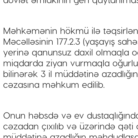
Məhkəmənin hökmü ilə təqsirlənd
Məcəlləsinin 177.2.3 (yaşayış sah
yerinə qanunsuz daxil olmaqla oğu
miqdarda ziyan vurmaqla oğurluq)
bilinərək 3 il müddətinə azadlığı
cəzasına məhkum edilib.
Onun həbsdə və ev dustaqlığınd
cəzadan çıxılıb və üzərində qəti 
müddətinə azadlığın məhdudlaşdır