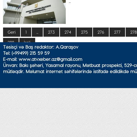
...
Geri
1
...
273
274
275
276
277
278
288
İrəli
Təsisçi və Baş redaktor: A.Qaraşov
Tel: (+99499) 215 59 59
E-mail: www.atvxeber.az@gmail.com
Ünvan: Bakı şəhəri, Yasamal rayonu, Mətbuat prospekti, 529-cu
mütləqdir. Məlumat internet səhifələrində istifadə edildikdə mü