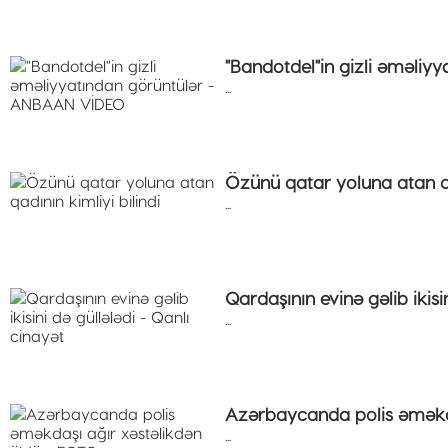
"Bandotdel"in gizli əməli
...
Özünü qatar yoluna atan qad
...
Qardaşının evinə gəlib ikisi
...
Azərbaycanda polis əməkda
...