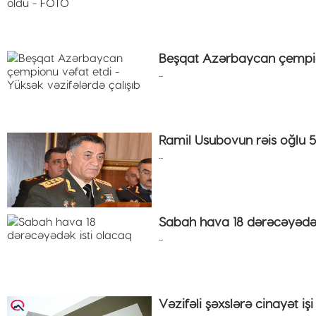
Beşqat Azərbaycan çempionu
...
Ramil Usubovun rəis oğlu 
...
Sabah hava 18 dərəcəyədək
...
Vəzifəli şəxslərə cinayət işi