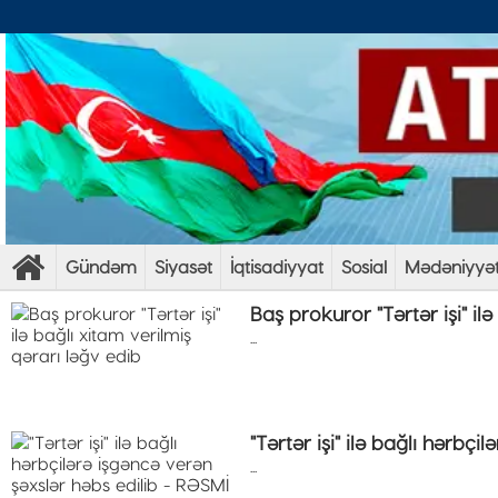
Gündəm
Siyasət
İqtisadiyyat
Sosial
Mədəniyyə
Baş prokuror "Tərtər işi" il
...
"Tərtər işi" ilə bağlı hərbç
...