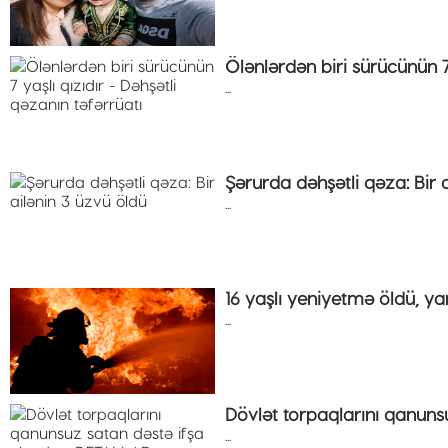
Ölənlərdən biri sürücünün 7 
...
Şərurda dəhşətli qəza: Bir 
...
16 yaşlı yeniyetmə öldü, ya
...
Dövlət torpaqlarını qanuns
...