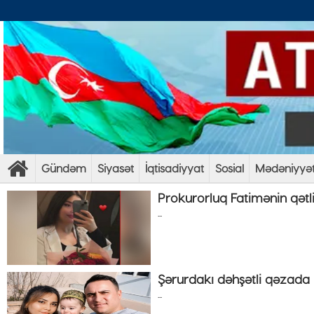
Gündəm
Siyasət
İqtisadiyyat
Sosial
Mədəniyyə
Prokurorluq Fatimənin qətli
...
Şərurdakı dəhşətli qəzada
...