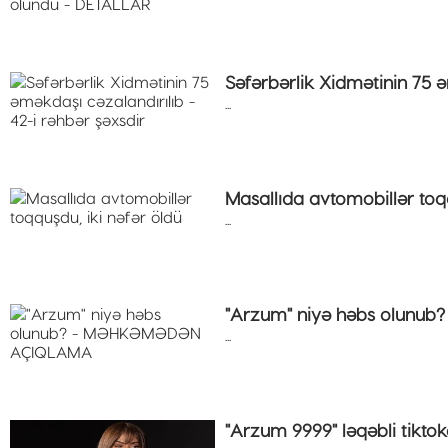
Səfərbərlik Xidmətinin 75 ə
...
Masallıda avtomobillər toqq
...
"Arzum" niyə həbs olun
...
"Arzum 9999" ləqəbli tikt