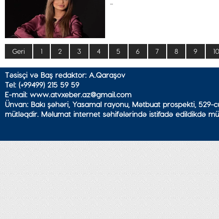
...
Geri
1
2
3
4
5
6
7
8
9
1
Təsisçi və Baş redaktor: A.Qaraşov
Tel: (+99499) 215 59 59
E-mail: www.atvxeber.az@gmail.com
Ünvan: Bakı şəhəri, Yasamal rayonu, Mətbuat prospekti, 529-cu
mütləqdir. Məlumat internet səhifələrində istifadə edildikdə mü