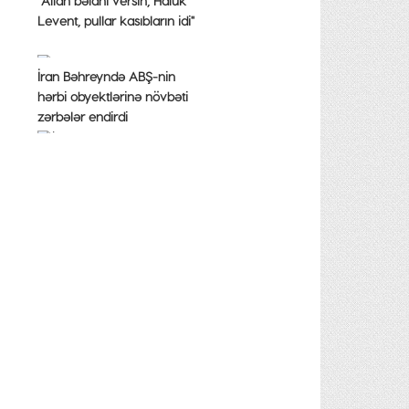
"Allah bəlanı versin, Haluk
Levent, pullar kasıbların idi"
İran Bəhreyndə ABŞ-nin
hərbi obyektlərinə növbəti
zərbələr endirdi