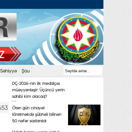
Səhiyyə
Şou
DÇ-2026-nın ilk medalçısı
müəyyənləşir: Üçüncü yerin
sahibi kim olacaq?
653
Ötən gün cinayət
törətməkdə şübhəli bilinən
50 nəfər saxlanıldı