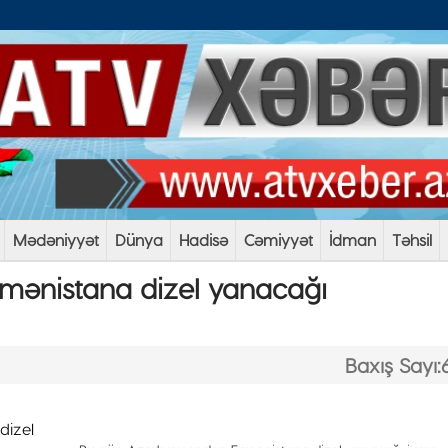
Mədəniyyət
Dünya
Hadisə
Cəmiyyət
İdman
Təhsil
mənistana dizel yanacağı
Baxış Sayı: