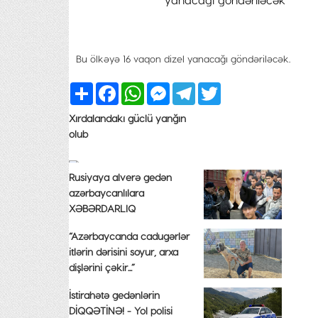
Bu ölkəyə 16 vaqon dizel yanacağı göndəriləcək.
Share
Facebook
WhatsApp
Messenger
Telegram
Twitter
Xırdalandakı güclü yanğın
olub
Rusiyaya alverə gedən
azərbaycanlılara
XƏBƏRDARLIQ
“Azərbaycanda cadugərlər
itlərin dərisini soyur, arxa
dişlərini çəkir...”
İstirahətə gedənlərin
DİQQƏTİNƏ! - Yol polisi