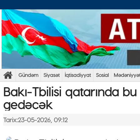
Gündəm
Siyasət
İqtisadiyyat
Sosial
Mədəniyyə
Bakı-Tbilisi qatarında bu 
gedəcək
Tarix:23-05-2026, 09:12