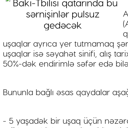
A
(
q
uşaqlar ayrıca yer tutmamaq şərt
uşaqlar isə səyahət sinifi, alış t
50%-dək endirimlə səfər edə bilər
Bununla bağlı əsas qaydalar aşağı
- 5 yaşadək bir uşaq üçün nəzərd