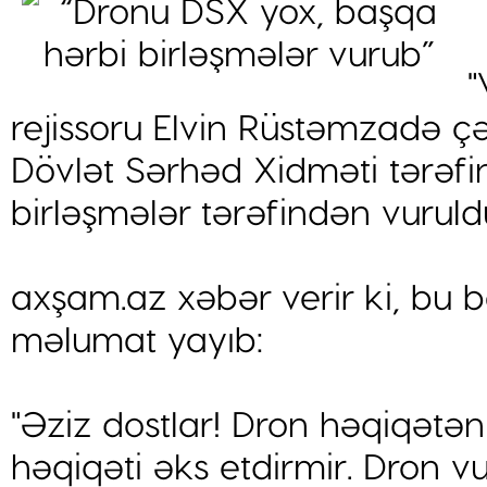
"
rejissoru Elvin Rüstəmzadə çə
Dövlət Sərhəd Xidməti tərəfi
birləşmələr tərəfindən vuruldu
axşam.az xəbər verir ki, bu 
məlumat yayıb:
"Əziz dostlar! Dron həqiqətə
həqiqəti əks etdirmir. Dron 