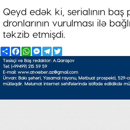
Qeyd edək ki, serialının baş 
dronlarının vurulması ilə bağ
təkzib etmişdi.
Share
Facebook
WhatsApp
Messenger
Telegram
Twitter
Təsisçi və Baş redaktor: A.Qaraşov
Tel: (+99499) 215 59 59
E-mail: www.atvxeber.az@gmail.com
Ünvan: Bakı şəhəri, Yasamal rayonu, Mətbuat prospekti, 529-cu
mütləqdir. Məlumat internet səhifələrində istifadə edildikdə mü