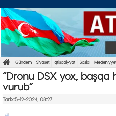
Gündəm
Siyasət
İqtisadiyyat
Sosial
Mədəniyyə
“Dronu DSX yox, başqa h
vurub”
Tarix:5-12-2024, 08:27