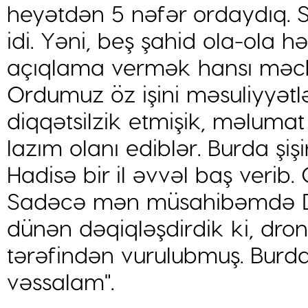
heyətdən 5 nəfər ordaydıq. 
idi. Yəni, beş şahid ola-ola h
açıqlama vermək hansı məcbu
Ordumuz öz işini məsuliyyətlə
diqqətsilzik etmişik, məlumat
lazım olanı ediblər. Burda şi
Hadisə bir il əvvəl baş verib.
Sadəcə mən müsahibəmdə 
dünən dəqiqləşdirdik ki, dro
tərəfindən vurulubmuş. Burda
vəssalam".