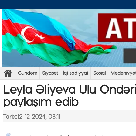
Gündəm
Siyasət
İqtisadiyyat
Sosial
Mədəniyyə
Leyla Əliyeva Ulu Öndəri
paylaşım edib
Tarix:12-12-2024, 08:11