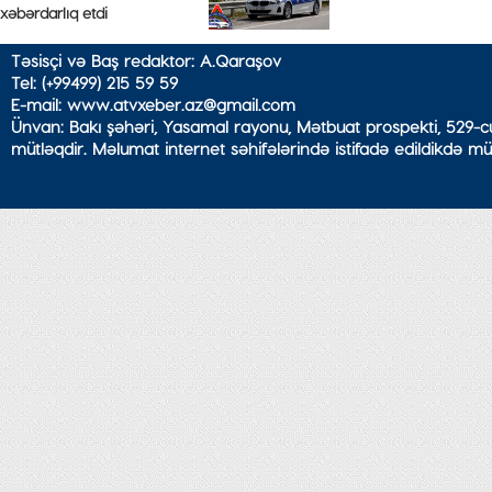
xəbərdarlıq etdi
Təsisçi və Baş redaktor: A.Qaraşov
Tel: (+99499) 215 59 59
E-mail: www.atvxeber.az@gmail.com
Ünvan: Bakı şəhəri, Yasamal rayonu, Mətbuat prospekti, 529-cu
mütləqdir. Məlumat internet səhifələrində istifadə edildikdə mü