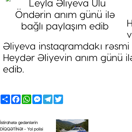
H
v
Əliyeva instaqramdakı rəsmi
Heydər Əliyevin anım günü i
edib.
Share
Facebook
WhatsApp
Messenger
Telegram
Twitter
İstirahətə gedənlərin
DİQQƏTİNƏ! - Yol polisi