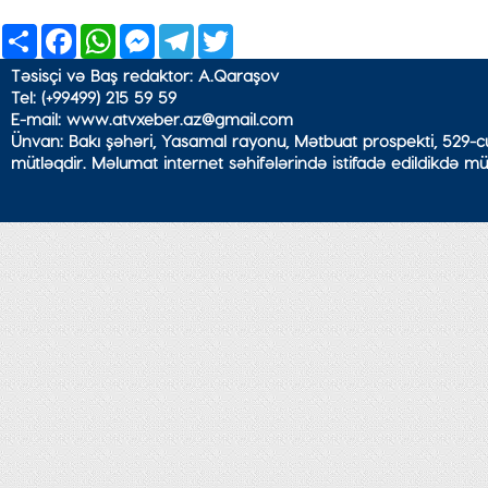
Share
Facebook
WhatsApp
Messenger
Telegram
Twitter
Təsisçi və Baş redaktor: A.Qaraşov
Tel: (+99499) 215 59 59
E-mail: www.atvxeber.az@gmail.com
Ünvan: Bakı şəhəri, Yasamal rayonu, Mətbuat prospekti, 529-cu
mütləqdir. Məlumat internet səhifələrində istifadə edildikdə mü