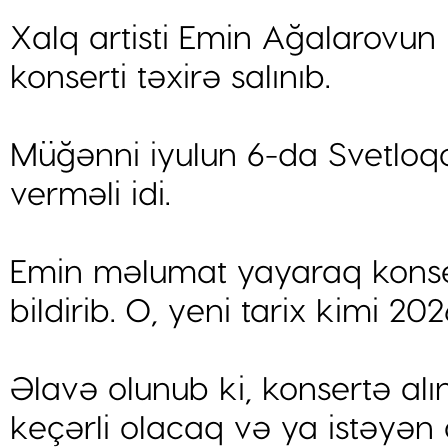
Xalq artisti Emin Ağalarovun
konserti təxirə salınıb.
Müğənni iyulun 6-da Svetloq
verməli idi.
Emin məlumat yayaraq konse
bildirib. O, yeni tarix kimi 202
Əlavə olunub ki, konsertə alın
keçərli olacaq və ya istəyən 