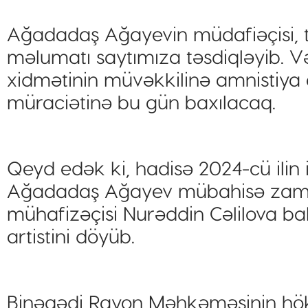
Ağadadaş Ağayevin müdafiəçisi, 
məlumatı saytımıza təsdiqləyib. Və
xidmətinin müvəkkilinə amnistiya ak
müraciətinə bu gün baxılacaq.
Qeyd edək ki, hadisə 2024-cü ilin 
Ağadadaş Ağayev mübahisə zaman
mühafizəçisi Nurəddin Cəlilova bal
artistini döyüb.
Binəqədi Rayon Məhkəməsinin hökm