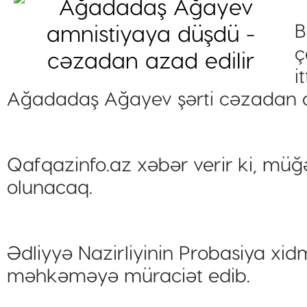
B
ç
i
Ağadadaş Ağayev şərti cəzadan a
Qafqazinfo.az xəbər verir ki, müğ
olunacaq.
Ədliyyə Nazirliyinin Probasiya xidm
məhkəməyə müraciət edib.