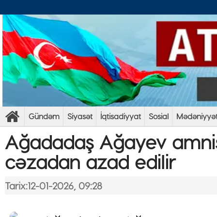
Gündəm
Siyasət
İqtisadiyyat
Sosial
Mədəniyyə
Ağadadaş Ağayev amnis
cəzadan azad edilir
Tarix:12-01-2026, 09:28