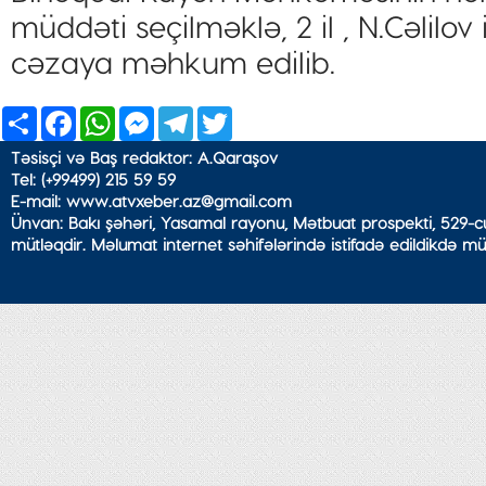
müddəti seçilməklə, 2 il , N.Cəlilov
cəzaya məhkum edilib.
Share
Facebook
WhatsApp
Messenger
Telegram
Twitter
Təsisçi və Baş redaktor: A.Qaraşov
Tel: (+99499) 215 59 59
E-mail: www.atvxeber.az@gmail.com
Ünvan: Bakı şəhəri, Yasamal rayonu, Mətbuat prospekti, 529-cu
mütləqdir. Məlumat internet səhifələrində istifadə edildikdə mü