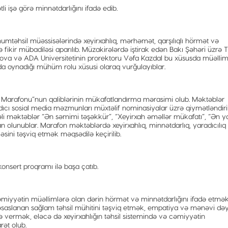
i işə görə minnətdarlığını ifadə edib.
mtəhsil müəssisələrində xeyirxahlıq, mərhəmət, qarşılıqlı hörmət və
fikir mübadiləsi aparılıb. Müzakirələrdə iştirak edən Bakı Şəhəri üzrə T
nova və ADA Universitetinin prorektoru Vəfa Kazdal bu xüsusda müəllim
da oynadığı mühüm rolu xüsusi olaraq vurğulayıblar.
ıq Marafonu”nun qaliblərinin mükafatlandırma mərasimi olub. Məktəblər
ıcı sosial media məzmunları müxtəlif nominasiyalar üzrə qiymətləndiril
mrəli məktəblər “Ən səmimi təşəkkür”, “Xeyirxah əməllər mükafatı”, “Ən y
an olunublar. Marafon məktəblərdə xeyirxahlıq, minnətdarlıq, yaradıcılıq
ini təşviq etmək məqsədilə keçirilib.
onsert proqramı ilə başa çatıb.
əmiyyətin müəllimlərə olan dərin hörmət və minnətdarlığını ifadə etmək
 əsaslanan sağlam təhsil mühitini təşviq etmək, empatiya və mənəvi dəy
ə vermək, eləcə də xeyirxahlığın təhsil sistemində və cəmiyyətin
ət olub.