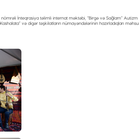
1 nömrəli İnteqrasiya təlimli internat məktəbi, “Birgə və Sağlam” Autizm
ashalata” və digər təşkilatların nümayəndələrinin hazırladıqları məhsul