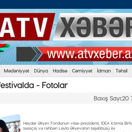
Mədəniyyət
Dünya
Hadisə
Cəmiyyət
İdman
Təhsil
estivalda - Fotolar
Baxış Sayı:20 
Heydər Əliyev Fondunun vitse-prezidenti, IDEA İctimai Birli
təsisçisi və rəhbəri Leyla Əliyevanın təşəbbüsü ilə