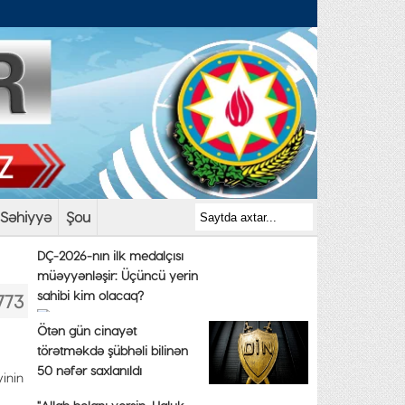
Səhiyyə
Şou
DÇ-2026-nın ilk medalçısı
müəyyənləşir: Üçüncü yerin
sahibi kim olacaq?
773
Ötən gün cinayət
törətməkdə şübhəli bilinən
50 nəfər saxlanıldı
yinin