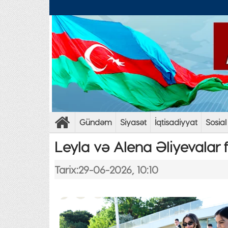
Gündəm
Siyasət
İqtisadiyyat
Sosial
Leyla və Alena Əliyevalar f
Tarix:29-06-2026, 10:10