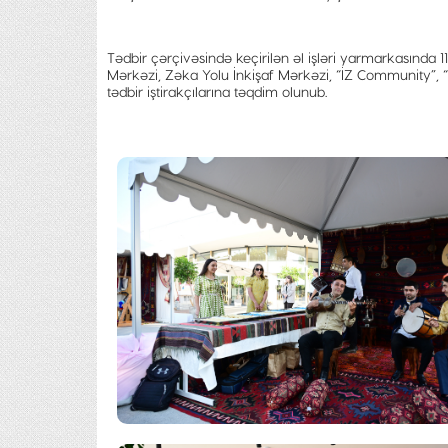
Tədbir çərçivəsində keçirilən əl işləri yarmarkasında 1
Mərkəzi, Zəka Yolu İnkişaf Mərkəzi, “İZ Community”, “K
tədbir iştirakçılarına təqdim olunub.