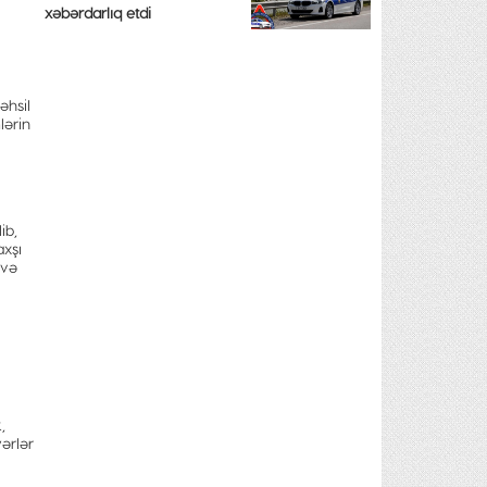
xəbərdarlıq etdi
əhsil
lərin
ib,
axşı
 və
,
ərlər