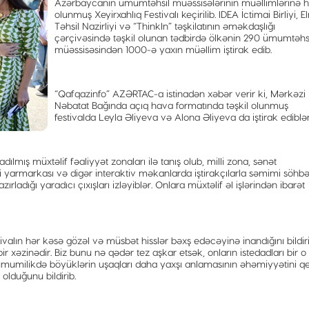
Azərbaycanın ümumtəhsil müəssisələrinin müəllimlərinə h
olunmuş Xeyirxahlıq Festivalı keçirilib. IDEA İctimai Birliyi, 
Təhsil Nazirliyi və “ThinkIn” təşkilatının əməkdaşlığı
çərçivəsində təşkil olunan tədbirdə ölkənin 290 ümumtəhs
müəssisəsindən 1000-ə yaxın müəllim iştirak edib.
“Qafqazinfo” AZƏRTAC-a istinadən xəbər verir ki, Mərkəzi
Nəbatat Bağında açıq hava formatında təşkil olunmuş
festivalda Leyla Əliyeva və Alona Əliyeva da iştirak ediblər
ılmış müxtəlif fəaliyyət zonaları ilə tanış olub, milli zona, sənət
əri yarmarkası və digər interaktiv məkanlarda iştirakçılarla səmimi söhbə
zırladığı yaradıcı çıxışları izləyiblər. Onlara müxtəlif əl işlərindən ibarət
ivalın hər kəsə gözəl və müsbət hisslər bəxş edəcəyinə inandığını bildiri
r xəzinədir. Biz bunu nə qədər tez aşkar etsək, onların istedadları bir o
ə ümumilikdə böyüklərin uşaqları daha yaxşı anlamasının əhəmiyyətini q
olduğunu bildirib.