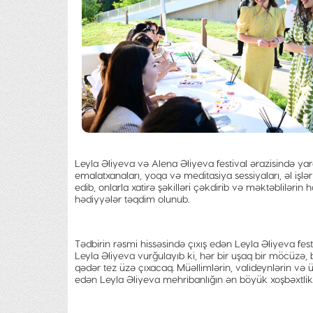
Leyla Əliyeva və Alena Əliyeva festival ərazisində yarad
emalatxanaları, yoqa və meditasiya sessiyaları, əl işl
edib, onlarla xatirə şəkilləri çəkdirib və məktəblilərin ha
hədiyyələr təqdim olunub.
Tədbirin rəsmi hissəsində çıxış edən Leyla Əliyeva fest
Leyla Əliyeva vurğulayıb ki, hər bir uşaq bir möcüzə, bi
qədər tez üzə çıxacaq. Müəllimlərin, valideynlərin v
edən Leyla Əliyeva mehribanlığın ən böyük xoşbəxtlik 