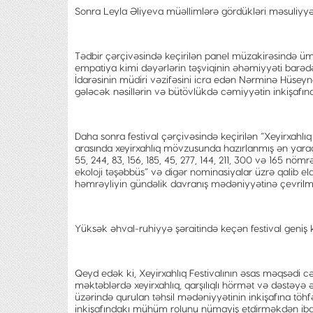
Sonra Leyla Əliyeva müəllimlərə gördükləri məsuliyyətl
Tədbir çərçivəsində keçirilən panel müzakirəsində ümu
empatiya kimi dəyərlərin təşviqinin əhəmiyyəti barədə 
İdarəsinin müdiri vəzifəsini icra edən Nərminə Hüsey
gələcək nəsillərin və bütövlükdə cəmiyyətin inkişafın
Daha sonra festival çərçivəsində keçirilən “Xeyirxahl
arasında xeyirxahlıq mövzusunda hazırlanmış ən yarad
55, 244, 83, 156, 185, 45, 277, 144, 211, 300 və 165 nö
ekoloji təşəbbüs” və digər nominasiyalar üzrə qalib el
həmrəyliyin gündəlik davranış mədəniyyətinə çevrilməs
Yüksək əhval-ruhiyyə şəraitində keçən festival geniş k
Qeyd edək ki, Xeyirxahlıq Festivalının əsas məqsədi c
məktəblərdə xeyirxahlıq, qarşılıqlı hörmət və dəstəyə
üzərində qurulan təhsil mədəniyyətinin inkişafına töhf
inkişafındakı mühüm rolunu nümayiş etdirməkdən ibar