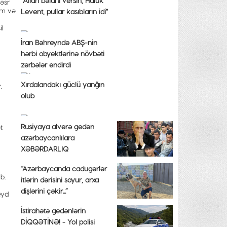
"Allah bəlanı versin, Haluk
əsr
Elm və
Levent, pullar kasıbların idi"
il
İran Bəhreyndə ABŞ-nin
hərbi obyektlərinə növbəti
zərbələr endirdi
Xırdalandakı güclü yanğın
.
olub
Rusiyaya alverə gedən
t
azərbaycanlılara
XƏBƏRDARLIQ
“Azərbaycanda cadugərlər
b.
itlərin dərisini soyur, arxa
dişlərini çəkir...”
eyd
İstirahətə gedənlərin
DİQQƏTİNƏ! - Yol polisi