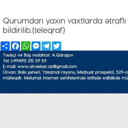
Qurumdan yaxın vaxtlarda ətrafl
bildirilib.(teleqraf)
Share
Facebook
WhatsApp
Messenger
Telegram
Twitter
Təsisçi və Baş redaktor: A.Qaraşov
Tel: (+99499) 215 59 59
E-mail: www.atvxeber.az@gmail.com
Ünvan: Bakı şəhəri, Yasamal rayonu, Mətbuat prospekti, 529-cu
mütləqdir. Məlumat internet səhifələrində istifadə edildikdə mü