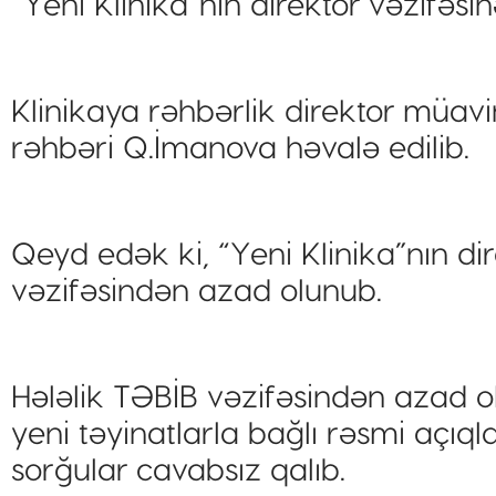
“Yeni Klinika”nın direktor vəzifəs
Klinikaya rəhbərlik direktor müav
rəhbəri Q.İmanova həvalə edilib.
Qeyd edək ki, “Yeni Klinika”nın d
vəzifəsindən azad olunub.
Hələlik TƏBİB vəzifəsindən azad o
yeni təyinatlarla bağlı rəsmi açıq
sorğular cavabsız qalıb.