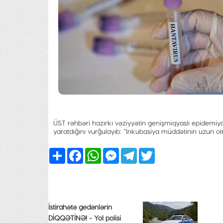
ÜST rəhbəri hazırkı vəziyyətin genişmiqyaslı epidemiy
yaratdığını vurğulayıb: “İnkubasiya müddətinin uzun o
Share
Facebook
WhatsApp
Messenger
Telegram
Twitter
İstirahətə gedənlərin
DİQQƏTİNƏ! - Yol polisi