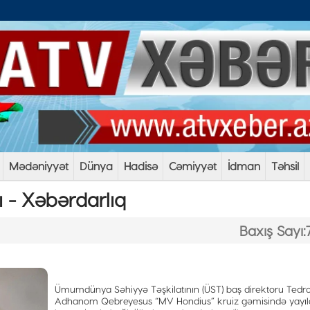
Mədəniyyət
Dünya
Hadisə
Cəmiyyət
İdman
Təhsil
 - Xəbərdarlıq
Baxış Sayı:
Ümumdünya Səhiyyə Təşkilatının (ÜST) baş direktoru Tedr
Adhanom Qebreyesus “MV Hondius” kruiz gəmisində yayı