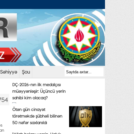
Səhiyyə
Şou
DÇ-2026-nın ilk medalçısı
müəyyənləşir: Üçüncü yerin
sahibi kim olacaq?
754
Ötən gün cinayət
törətməkdə şübhəli bilinən
50 nəfər saxlanıldı
os
lan