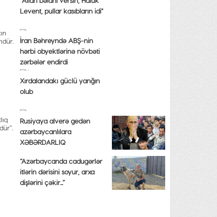
"Allah bəlanı versin, Haluk
Levent, pullar kasıbların idi"
xın
İran Bəhreyndə ABŞ-nin
ndür.
hərbi obyektlərinə növbəti
zərbələr endirdi
Xırdalandakı güclü yanğın
olub
lıq
Rusiyaya alverə gedən
dür”.
azərbaycanlılara
XƏBƏRDARLIQ
“Azərbaycanda cadugərlər
itlərin dərisini soyur, arxa
dişlərini çəkir...”