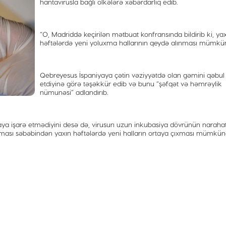
hantavirusla bağlı ölkələrə xəbərdarlıq edib.
“O, Madriddə keçirilən mətbuat konfransında bildirib ki, ya
həftələrdə yeni yoluxma hallarının qeydə alınması mümkü
Qebreyesus İspaniyaya çətin vəziyyətdə olan gəmini qəbul
etdiyinə görə təşəkkür edib və bunu “şəfqət və həmrəylik
nümunəsi” adlandırıb.
aya işarə etmədiyini desə də, virusun uzun inkubasiya dövrünün narahat
lması səbəbindən yaxın həftələrdə yeni halların ortaya çıxması mümkün