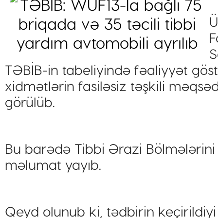
Ü
F
S
TƏBİB-in tabeliyində fəaliyyət gös
xidmətlərin fasiləsiz təşkili məqsədi
görülüb.
Bu barədə Tibbi Ərazi Bölmələrini 
məlumat yayıb.
Qeyd olunub ki, tədbirin keçirildiy