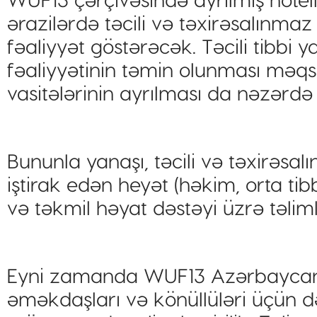
ərazilərdə təcili və təxirəsalınmaz
fəaliyyət göstərəcək. Təcili tibbi y
fəaliyyətinin təmin olunması məqsə
vasitələrinin ayrılması da nəzərdə 
Bununla yanaşı, təcili və təxirəsa
iştirak edən heyət (həkim, orta tib
və təkmil həyat dəstəyi üzrə təlimlə
Eyni zamanda WUF13 Azərbaycan 
əməkdaşları və könüllüləri üçün də