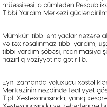
müəssisəsi, o cümlədən Respublika
Tibbi Yardım Mərkəzi gücləndirilmi
Mümkün tibbi ehtiyaclar nəzərə alı
və təxirəsalınmaz tibbi yardım, uş
tibbi yardım şöbəsi, reanimasiya 
hazırlıq vəziyyətinə gətirilib.
Eyni zamanda yoluxucu xəstəliklə
Mərkəzinin nəzdində fəaliyyət 
Tipli Xəstəxanasında, yanıq xəsarə
Xəstəxanasında və zəhərlənmə halla