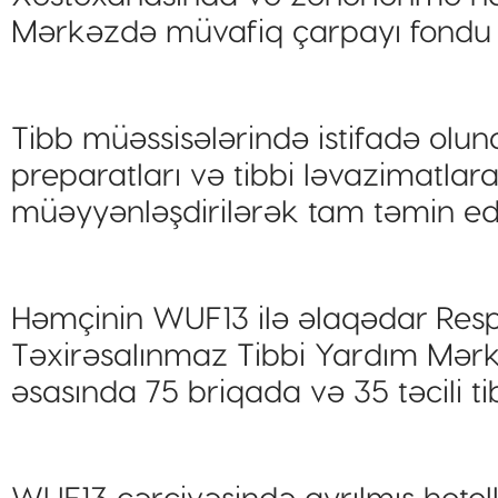
Mərkəzdə müvafiq çarpayı fondu a
Tibb müəssisələrində istifadə olu
preparatları və tibbi ləvazimatlar
müəyyənləşdirilərək tam təmin edi
Həmçinin WUF13 ilə əlaqədar Respu
Təxirəsalınmaz Tibbi Yardım Mərkə
əsasında 75 briqada və 35 təcili ti
WUF13 çərçivəsində ayrılmış hotellə