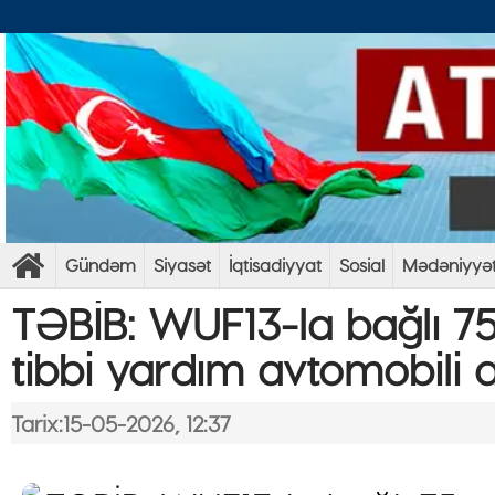
Gündəm
Siyasət
İqtisadiyyat
Sosial
Mədəniyyə
TƏBİB: WUF13-la bağlı 75
tibbi yardım avtomobili a
Tarix:15-05-2026, 12:37