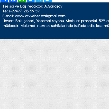
Təsisçi və Baş redaktor: A.Qaraşov
Tel: (+99499) 215 59 59
E-mail: www.atvxeber.az@gmail.com
Ünvan: Bakı şəhəri, Yasamal rayonu, Mətbuat prospekti, 529-cu
mütləqdir. Məlumat internet səhifələrində istifadə edildikdə mü