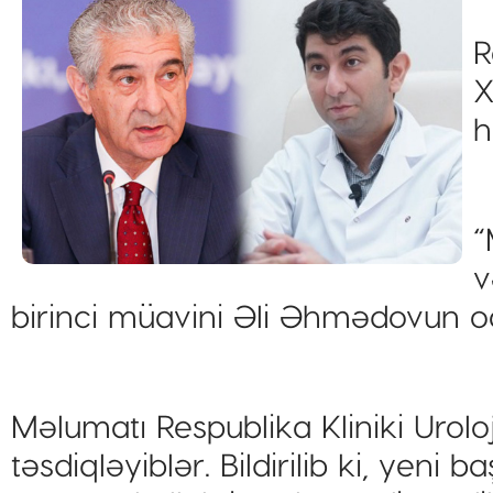
R
X
h
“
v
birinci müavini Əli Əhmədovun oğ
Məlumatı Respublika Kliniki Urol
təsdiqləyiblər. Bildirilib ki, yeni