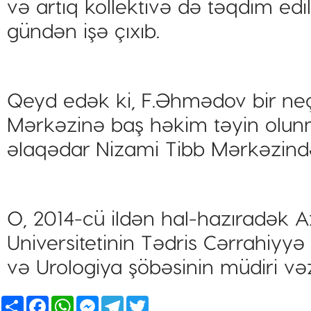
və artıq kollektivə də təqdim ed
gündən işə çıxıb.
Qeyd edək ki, F.Əhmədov bir ne
Mərkəzinə baş həkim təyin olunm
əlaqədar Nizami Tibb Mərkəzində
O, 2014-cü ildən hal-hazıradək 
Universitetinin Tədris Cərrahiyyə
və Urologiya şöbəsinin müdiri vəzi
Share
Facebook
WhatsApp
Messenger
Telegram
Twitter