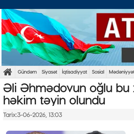
Gündəm
Siyasət
İqtisadiyyat
Sosial
Mədəniyyə
Əli Əhmədovun oğlu bu 
həkim təyin olundu
Tarix:3-06-2026, 13:03