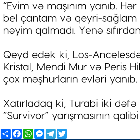
“Evim və maşınım yanıb. Hər 
bel çantam və qeyri-sağla
nəyim qalmadı. Yenə sıfırda
Qeyd edək ki, Los-Ancelesdək
Kristal, Mendi Mur və Peris Hi
çox məşhurların ​​evləri yanıb.
Xatırladaq ki, Turabi iki dəfə
“Survivor” yarışmasının qalibi
Share
Facebook
WhatsApp
Messenger
Telegram
Twitter