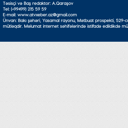
Təsisçi və Baş redaktor: A.Qaraşov
Tel: (+99499) 215 59 59
E-mail: www.atvxeber.az@gmail.com
Ünvan: Bakı şəhəri, Yasamal rayonu, Mətbuat prospekti, 529-cu
mütləqdir. Məlumat internet səhifələrində istifadə edildikdə mü