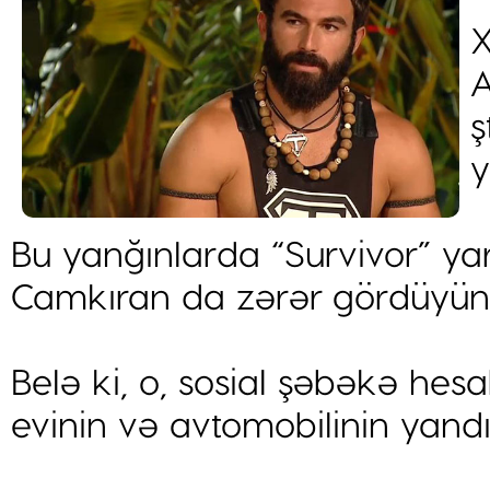
X
A
ş
y
Bu yanğınlarda “Survivor” yar
Camkıran da zərər gördüyünü
Belə ki, o, sosial şəbəkə he
evinin və avtomobilinin yandı