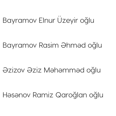
Bayramov Elnur Üzeyir oğlu
Bayramov Rasim Əhməd oğlu
Əzizov Əziz Məhəmməd oğlu
Həsənov Ramiz Qaroğlan oğlu