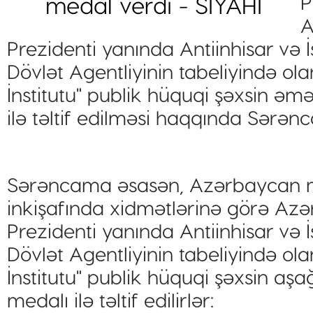
P
A
Prezidenti yanında Antiinhisar və 
Dövlət Agentliyinin tabeliyində o
İnstitutu" publik hüquqi şəxsin əm
ilə təltif edilməsi haqqında Sərən
Sərəncama əsasən, Azərbaycan me
inkişafında xidmətlərinə görə Az
Prezidenti yanında Antiinhisar və 
Dövlət Agentliyinin tabeliyində o
İnstitutu" publik hüquqi şəxsin aş
medalı ilə təltif edilirlər: