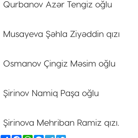
Qurbanov Azər Tengiz oğlu
Musayeva Şəhla Ziyəddin qızı
Osmanov Çingiz Məsim oğlu
Şirinov Namiq Paşa oğlu
Şirinova Mehriban Ramiz qızı.
Share
Facebook
WhatsApp
Messenger
Telegram
Twitter