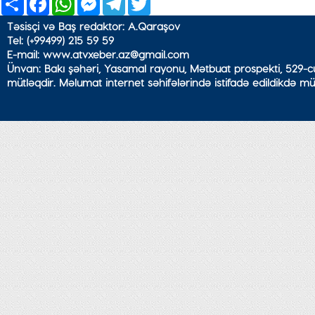
Təsisçi və Baş redaktor: A.Qaraşov
Tel: (+99499) 215 59 59
E-mail: www.atvxeber.az@gmail.com
Ünvan: Bakı şəhəri, Yasamal rayonu, Mətbuat prospekti, 529-cu
mütləqdir. Məlumat internet səhifələrində istifadə edildikdə mü