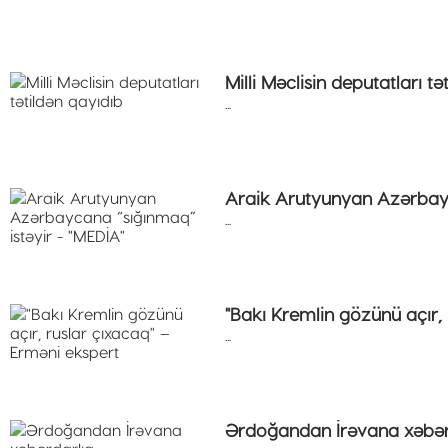
Milli Məclisin deputatları tə
...
Araik Arutyunyan Azərbayc
...
"Bakı Kremlin gözünü açır,
...
Ərdoğandan İrəvana xəbər