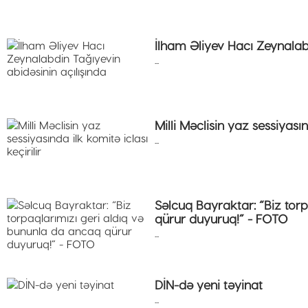
İlham Əliyev Hacı Zeynalabd
...
Milli Məclisin yaz sessiyasın
...
Səlcuq Bayraktar: “Biz tor
qürur duyuruq!” - FOTO
...
DİN-də yeni təyinat
...