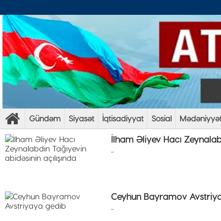
Gündəm
Siyasət
İqtisadiyyat
Sosial
Mədəniyyə
İlham Əliyev Hacı Zeynalabd
...
Ceyhun Bayramov Avstriy
...