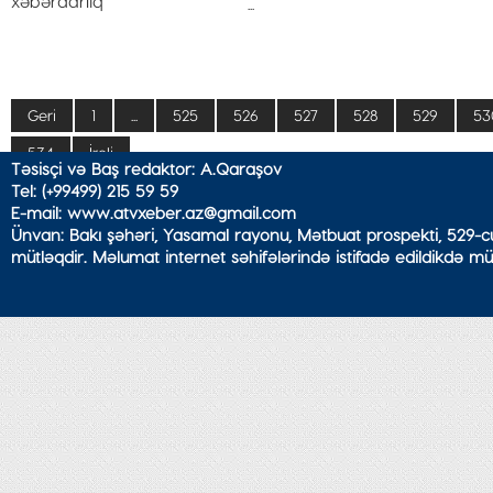
...
Geri
1
...
525
526
527
528
529
53
534
İrəli
Təsisçi və Baş redaktor: A.Qaraşov
Tel: (+99499) 215 59 59
E-mail: www.atvxeber.az@gmail.com
Ünvan: Bakı şəhəri, Yasamal rayonu, Mətbuat prospekti, 529-cu
mütləqdir. Məlumat internet səhifələrində istifadə edildikdə mü