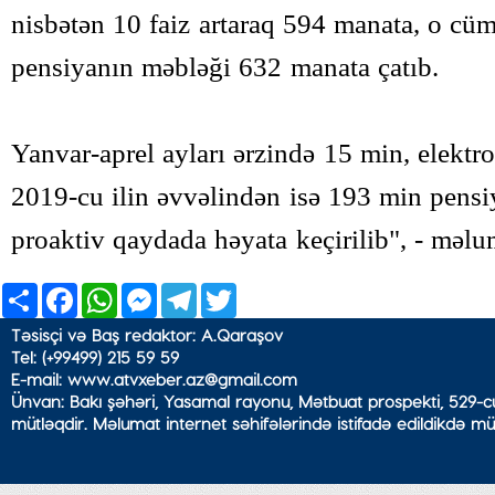
nisbətən 10 faiz artaraq 594 manata, o cüm
pensiyanın məbləği 632 manata çatıb.
Yanvar-aprel ayları ərzində 15 min, elektr
2019-cu ilin əvvəlindən isə 193 min pensiy
proaktiv qaydada həyata keçirilib", - məlum
Share
Facebook
WhatsApp
Messenger
Telegram
Twitter
Təsisçi və Baş redaktor: A.Qaraşov
Tel: (+99499) 215 59 59
E-mail: www.atvxeber.az@gmail.com
Ünvan: Bakı şəhəri, Yasamal rayonu, Mətbuat prospekti, 529-cu
mütləqdir. Məlumat internet səhifələrində istifadə edildikdə mü