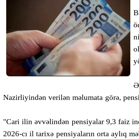
B
ö
n
o
y
Ə
Nazirliyindən verilən məlumata görə, pens
"Cari ilin əvvəlindən pensiyalar 9,3 faiz in
2026-cı il tarixə pensiyaların orta aylıq m