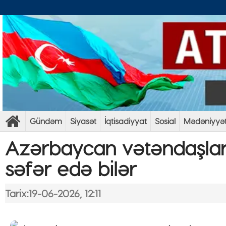
Gündəm
Siyasət
İqtisadiyyat
Sosial
Mədəniyyə
Azərbaycan vətəndaşları
səfər edə bilər
Tarix:19-06-2026, 12:11