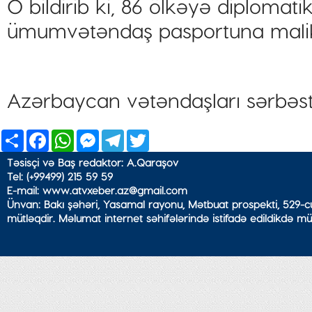
O bildirib ki, 86 ölkəyə diplomati
ümumvətəndaş pasportuna mali
Azərbaycan vətəndaşları sərbəst 
Share
Facebook
WhatsApp
Messenger
Telegram
Twitter
Təsisçi və Baş redaktor: A.Qaraşov
Tel: (+99499) 215 59 59
E-mail: www.atvxeber.az@gmail.com
Ünvan: Bakı şəhəri, Yasamal rayonu, Mətbuat prospekti, 529-cu
mütləqdir. Məlumat internet səhifələrində istifadə edildikdə mü