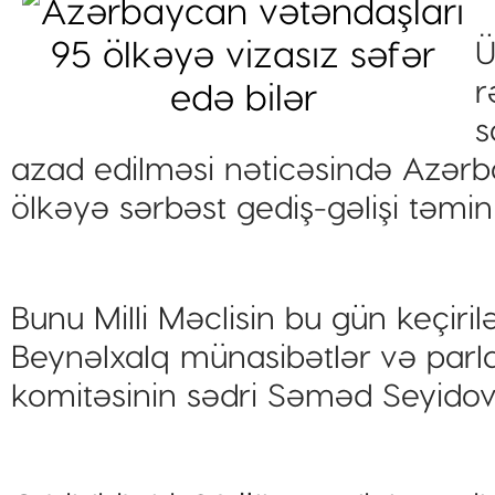
Ü
r
s
azad edilməsi nəticəsində Azərb
ölkəyə sərbəst gediş-gəlişi təmin
Bunu Milli Məclisin bu gün keçiri
Beynəlxalq münasibətlər və parl
komitəsinin sədri Səməd Seyidov