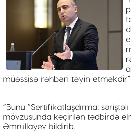
p
t
d
e
m
r
a
müəssisə rəhbəri təyin etməkdir”
“Bunu “Sertifikatlaşdırma: səriştəli 
mövzusunda keçirilən tədbirdə elm
Əmrullayev bildirib.