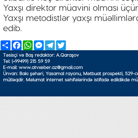
Yaxşı direktor müavini olması üçün
Yaxşı metodistlər yaxşı müəllimlərd
edib.
Share
Facebook
WhatsApp
Messenger
Telegram
Twitter
Təsisçi və Baş redaktor: A.Qaraşov
Tel: (+99499) 215 59 59
E-mail: www.atvxeber.az@gmail.com
Ünvan: Bakı şəhəri, Yasamal rayonu, Mətbuat prospekti, 529-cu
mütləqdir. Məlumat internet səhifələrində istifadə edildikdə mü