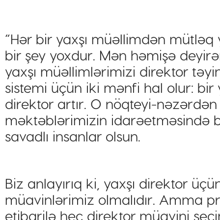
“Hər bir yaxşı müəllimdən mütləq 
bir şey yoxdur. Mən həmişə deyirəm
yaxşı müəllimlərimizi direktor təyin
sistemi üçün iki mənfi hal olur: bir 
direktor artır. O nöqteyi-nəzərdən 
məktəblərimizin idarəetməsində ba
savadlı insanlar olsun.
Biz anlayırıq ki, yaxşı direktor üç
müavinlərimiz olmalıdır. Amma pr
etibarilə heç direktor müavini seç