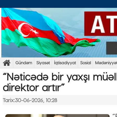
Gündəm
Siyasət
İqtisadiyyat
Sosial
Mədəniyyə
“Nəticədə bir yaxşı müəlli
direktor artır”
Tarix:30-06-2026, 10:28
“