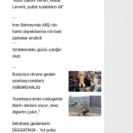
"Allah bəlanı versin, Haluk
Levent, pullar kasıbların idi"
İran Bəhreyndə ABŞ-nin
hərbi obyektlərinə növbəti
zərbələr endirdi
Xırdalandakı güclü yanğın
olub
Rusiyaya alverə gedən
azərbaycanlılara
XƏBƏRDARLIQ
“Azərbaycanda cadugərlər
itlərin dərisini soyur, arxa
dişlərini çəkir...”
İstirahətə gedənlərin
DİQQƏTİNƏ! - Yol polisi