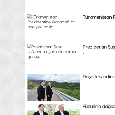
Türkmənistan P
...
Prezidentin Şu
...
Daşaltı kəndini
...
Füzulinin dağıdı
...