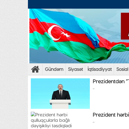
Gündəm
Siyasət
İqtisadiyyat
Sosial
Prezidentdən “T
...
Prezident hərbi 
...