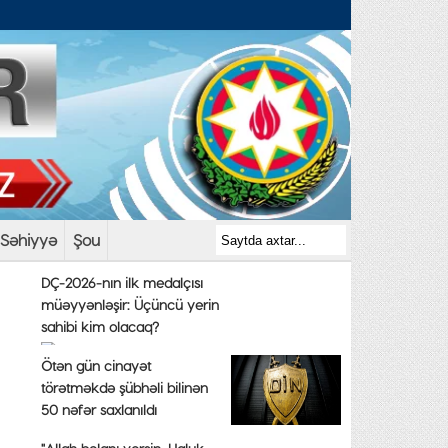
Səhiyyə
Şou
DÇ-2026-nın ilk medalçısı
müəyyənləşir: Üçüncü yerin
sahibi kim olacaq?
Ötən gün cinayət
törətməkdə şübhəli bilinən
50 nəfər saxlanıldı