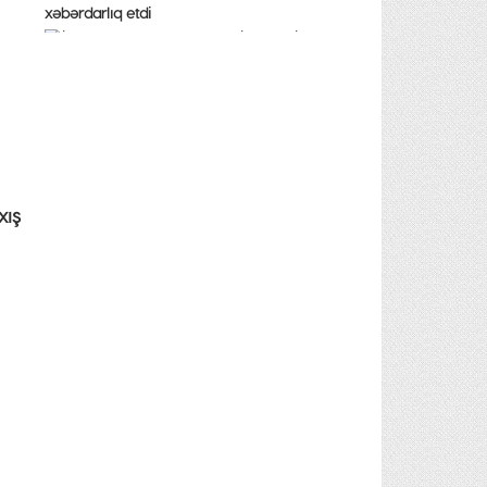
xəbərdarlıq etdi
xış