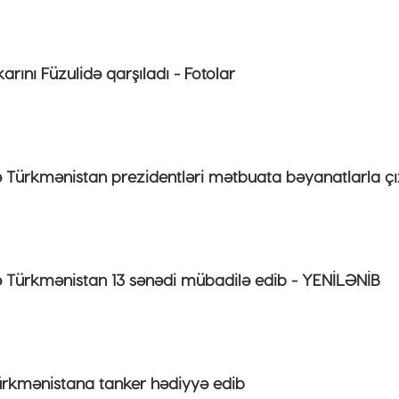
rını Füzulidə qarşıladı - Fotolar
Türkmənistan prezidentləri mətbuata bəyanatlarla çı
Türkmənistan 13 sənədi mübadilə edib - YENİLƏNİB
rkmənistana tanker hədiyyə edib