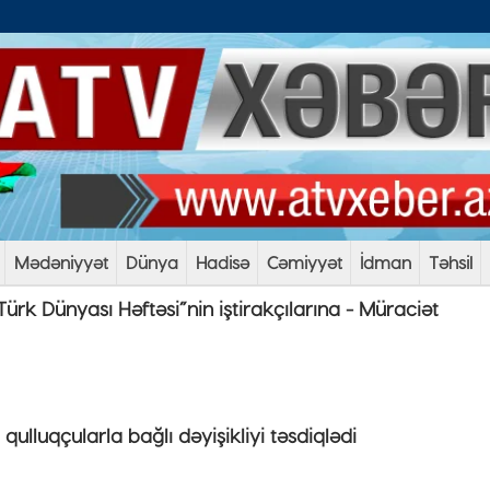
Mədəniyyət
Dünya
Hadisə
Cəmiyyət
İdman
Təhsil
ürk Dünyası Həftəsi”nin iştirakçılarına - Müraciət
qulluqçularla bağlı dəyişikliyi təsdiqlədi