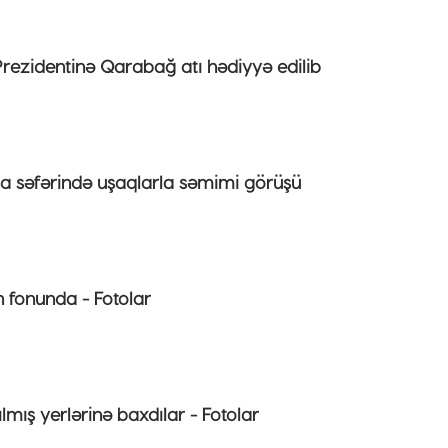
rezidentinə Qarabağ atı hədiyyə edilib
şa səfərində uşaqlarla səmimi görüşü
n fonunda - Fotolar
lmış yerlərinə baxdılar - Fotolar