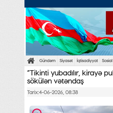
Gündəm
Siyasət
İqtisadiyyat
Sosial
“Tikinti yubadılır, kirayə pul
sökülən vətəndaş
Tarix:4-06-2026, 08:38