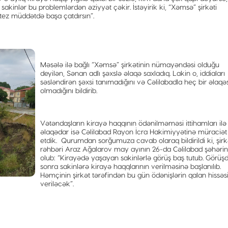
akinlər bu problemlərdən əziyyət çəkir. İstəyirik ki, “Xəmsə” şirkəti
 tez müddətdə başa çatdırsın”.
Məsələ ilə bağlı “Xəmsə” şirkətinin nümayəndəsi olduğu
deyilən, Sənan adlı şəxslə əlaqə saxladıq. Lakin o, iddiaları
səsləndirən şəxsi tanımadığını və Cəlilabadla heç bir əlaqəs
olmadığını bildirib.
Vətəndaşların kirayə haqqının ödənilməməsi ittihamları ilə
əlaqədar isə Cəlilabad Rayon İcra Hakimiyyətinə müraciət
etdik. Qurumdan sorğumuza cavab olaraq bildirildi ki, şirk
rəhbəri Araz Ağalarov may ayının 26-da Cəlilabad şəhəri
olub: “Kirayədə yaşayan sakinlərlə görüş baş tutub. Görüş
sonra sakinlərə kirayə haqqlarının verilməsinə başlanılıb.
Həmçinin şirkət tərəfindən bu gün ödənişlərin qalan hissəs
veriləcək”.