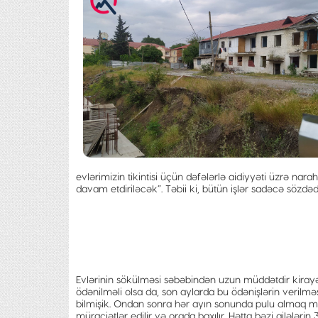
evlərimizin tikintisi üçün dəfələrlə aidiyyəti üzrə narahat
davam etdiriləcək”. Təbii ki, bütün işlər sadəcə sözdədir
Evlərinin sökülməsi səbəbindən uzun müddətdir kirayəd
ödənilməli olsa da, son aylarda bu ödənişlərin verilmə
bilmişik. Ondan sonra hər ayın sonunda pulu almaq m
müraciətlər edilir və orada baxılır. Hətta bəzi ailələrin