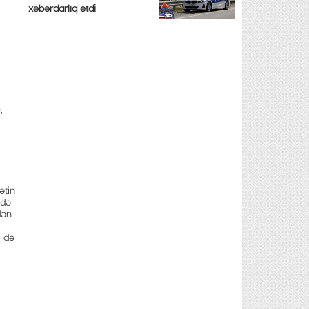
xəbərdarlıq etdi
i
ətin
ndə
dən
i də