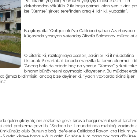
“64 ailənin yaşadığı 4 ümumi yaşayış binası 2022-ci ilin
dekabrından sökülüb. 2 ilə başa çatmalı olan yeni tikinti pr
isə “Xəmsə” şirkəti tərəfindən artıq 4 ildir ki, yubadılır”.
Bu şikayətlə “Qafqazinfo”ya Cəlilabad şəhəri Azərbaycan
küçəsində yaşayan vətəndaş Əlisafa Salmanov müraciət 
O bildirib ki, razılaşmaya əsasən, sakinlər iki il müddətinə
tikiləcək 9 mərtəbəli binada mənzillərlə təmin olunmalı idil
“Ancaq hələ də ortada heç nə yoxdur. “Xəmsə” şirkəti tək
binanın bünövrəsini qoymaqla kifayətlənir. Bu müddət ərz
lığımızı bildirmişik, ancaq bizə deyirlər ki, “yaxın vaxtlarda tikinti işləri
...”
ə qalan şikayətçinin sözlərinə görə, kirayə haqqı məsul şirkət tərəfin
si ciddi problemə çevrilib: “Sadəcə bir il müddətində məbləği vaxtında 
ümkünsüz olub. Bununla bağlı dəfələrlə Cəlilabad Rayon İcra Hakimiyy
 3-5 aylıq kirayə haqqı yığılıb qalıb. Bir sözlə, kim daha çox qapı döyürsə,