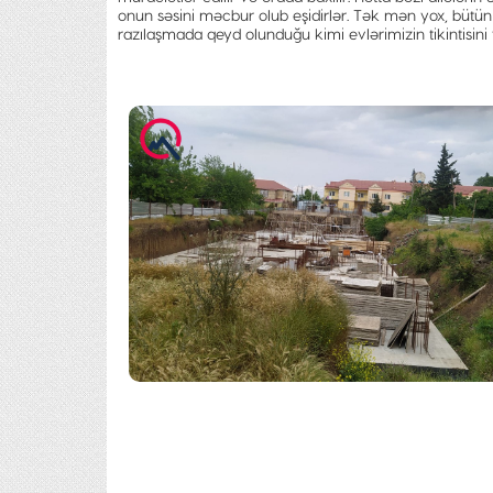
onun səsini məcbur olub eşidirlər. Tək mən yox, bütün s
razılaşmada qeyd olunduğu kimi evlərimizin tikintisini