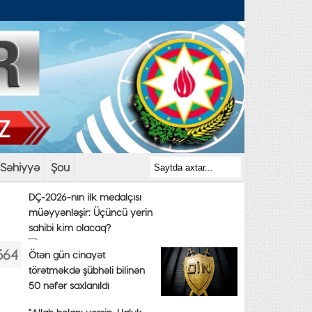
Səhiyyə
Şou
DÇ-2026-nın ilk medalçısı
müəyyənləşir: Üçüncü yerin
sahibi kim olacaq?
564
Ötən gün cinayət
törətməkdə şübhəli bilinən
50 nəfər saxlanıldı