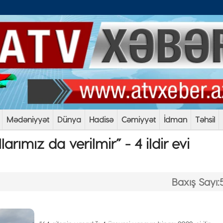
Mədəniyyət
Dünya
Hadisə
Cəmiyyət
İdman
Təhsil
larımız da verilmir” - 4 ildir evi
Baxış Sayı: