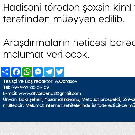
Hadisəni törədən şəxsin kimli
tərəfindən müəyyən edilib.
Araşdırmaların nəticəsi barə
məlumat veriləcək.
Share
Facebook
WhatsApp
Messenger
Telegram
Twitter
Təsisçi və Baş redaktor: A.Qaraşov
Tel: (+99499) 215 59 59
E-mail: www.atvxeber.az@gmail.com
Ünvan: Bakı şəhəri, Yasamal rayonu, Mətbuat prospekti, 529-cu
mütləqdir. Məlumat internet səhifələrində istifadə edildikdə mü