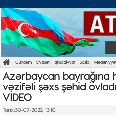
Gündəm
Siyasət
İqtisadiyyat
Sosial
Mədəniyyə
Azərbaycan bayrağına h
vəzifəli şəxs şəhid övlad
VİDEO
Tarix:30-09-2022, 13:10