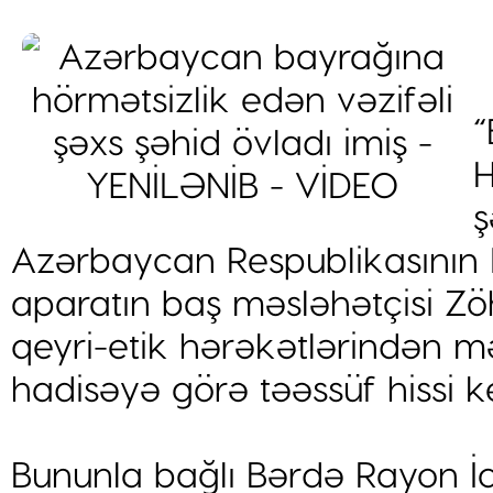
“
H
ş
Azərbaycan Respublikasının 
aparatın baş məsləhətçisi 
qeyri-etik hərəkətlərindən m
hadisəyə görə təəssüf hissi ke
Bununla bağlı Bərdə Rayon İ