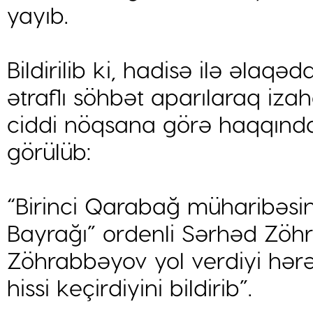
yayıb.
Bildirilib ki, hadisə ilə əla
ətraflı söhbət aparılaraq izaha
ciddi nöqsana görə haqqında 
görülüb:
“Birinci Qarabağ müharibəsin
Bayrağı” ordenli Sərhəd Zö
Zöhrabbəyov yol verdiyi hər
hissi keçirdiyini bildirib”.