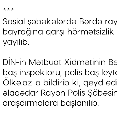
***
Sosial şəbəkələrdə Bərdə r
bayrağına qarşı hörmətsizlik
yayılıb.
DİN-in Mətbuat Xidmətinin B
baş inspektoru, polis baş leyt
Ölkə.az-a bildirib ki, qeyd ed
əlaqədar Rayon Polis Şöbəsi
araşdırmalara başlanılıb.