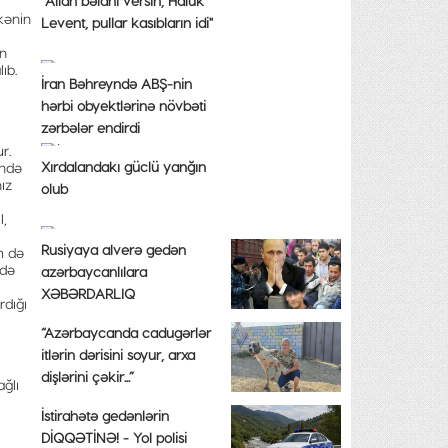
"Allah bəlanı versin, Haluk
kənin
Levent, pullar kasıbların idi"
an
ıb.
İran Bəhreyndə ABŞ-nin
hərbi obyektlərinə növbəti
zərbələr endirdi
r.
Xırdalandakı güclü yanğın
ində
ız
olub
l,
Rusiyaya alverə gedən
m də
rdə
azərbaycanlılara
XƏBƏRDARLIQ
rdığı
“Azərbaycanda cadugərlər
itlərin dərisini soyur, arxa
dişlərini çəkir...”
ağlı
İstirahətə gedənlərin
DİQQƏTİNƏ! - Yol polisi