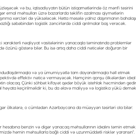
zləşəcək və bu, iqtisadiyyatın bütün istiqamətlərində öz mənfi təsirini
digər emal məhsulları üzrə bazarlarda təklifin azalması qiymətlərin
aşınma xərcləri də yüksələcək. Hətta məsələ yalnız daşınmanın bahala
ığı səbəbindən logistik zəncirlərdə ciddi qırılmalar baş verəcək.
i xarakterli nəqliyyat vasitələrinin yanacaqla təminatında problemlər
də özünü göstərə bilər. Bu isə artıq daha ciddi nəticələr doğuran bir
 məhdudlaşdırmaqla və ya ümumiyyətlə tam dayandırmaqla həll etmək
tivdə effektiv nəticə verməyəcək. Həmçinin qonşu ölkələrdən idxal
in olacaq. Çünki söhbət kifayət qədər böyük istehlak həcmindən gedir
 həyata keçirilməlidir ki, bu da əlavə maliyyə və logistika yükü deməkd
igər ölkələrə, o cümlədən Azərbaycana da müəyyən təsirləri ola bilər:
r hesabına benzin və digər yanacaq məhsullarının idxalını təmin etmək
zdə həmin məhsullarla bağlı ciddi və uzunmüddətli risklər yaransın".