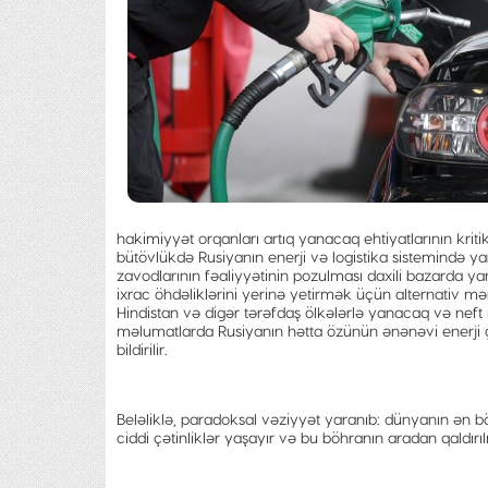
hakimiyyət orqanları artıq yanacaq ehtiyatlarının krit
bütövlükdə Rusiyanın enerji və logistika sistemində yara
zavodlarının fəaliyyətinin pozulması daxili bazarda ya
ixrac öhdəliklərini yerinə yetirmək üçün alternativ
Hindistan və digər tərəfdaş ölkələrlə yanacaq və neft 
məlumatlarda Rusiyanın hətta özünün ənənəvi enerji gü
bildirilir.
Beləliklə, paradoksal vəziyyət yaranıb: dünyanın ən böy
ciddi çətinliklər yaşayır və bu böhranın aradan qaldır