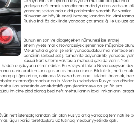
Ukraynanın son aylarda Rusiyanın müxtəlif bölgələrində
yerləşən neft emalı zavodlarına endirdiyi dron zərbələri öl
yanacaq sektorunda ciddi problemlər yaradıb. Bir vaxtlar
dünyanın ən böyük enerji ixracatçılarından biri kimi tanın
Rusiya indi öz daxilində yanacaq çatışmazlığı ilə üz-üzə qal
Bunun ən son və diqqətçəkən nümunəsi isə strateji
əhəmiyyətə malik Novorossiysk şəhərində müşahidə olunu
Məlumatlara görə, şəhərin yanacaqdoldurma məntəqələr
benzinin sərbəst satışı tamamilə dayandırılıb, yanacaq yaln
xüsusi kart sistemi vasitəsilə məhdud şəkildə verilir. Yerli
ik həddə düşdüyünü etiraf edirlər. Bu vəziyyət təkcə Novorossiyskin deyi
nan dərin problemlərin göstəricisi hesab olunur. Bildirilir ki, neft emalı
nacaq qıtlığını artırıb, nəticədə Moskva həm daxili tələbatı ödəmək, hə
 mənbələr axtarmağa məcbur qalıb. Məhz bu səbəbdən Rusiya son dövrlə
məhsulları sahəsində əməkdaşlığı genişləndirməyə çalışır. Bir sıra
cü imicinə zidd olaraq bəzi neft məhsullarının idxal imkanlarını araşdı
ük neft istehsalçılarından biri olan Rusiya artıq yanacaq təminatı ilə b
ılması üçün xarici tərəfdaşlara üz tutmaq məcburiyyətində qalır.