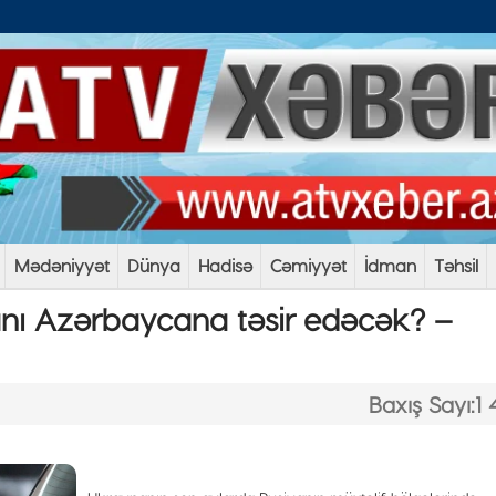
Mədəniyyət
Dünya
Hadisə
Cəmiyyət
İdman
Təhsil
nı Azərbaycana təsir edəcək? –
Baxış Sayı:1 