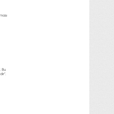
şması
. Bu
ir".