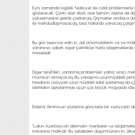
Eyni zamanda logistik fəaliyyət də ciddi problemlərlə ü
göstərəcək. Çünki istər dizel, istər benzin, istərsə də 
yüksəlməsinə gətirib çıxaracaq. Qiymətlər artdıqca d
ilə məhdudlaşmayacaq, bəzi hallarda yanacaq çatışmazl
Bu gün təsəvvür edin ki, adi avtomobillərin və ya mülk
yaranırsa, sabah oxşar çətinliklər hərbi istiqamətlərdə 
məsələdir.
Digər tərəfdən, yaranmış problemləri yalnız ixracı
mümkün olmayacaq. Bu yanaşma uzunmüddətli perspek
hesabına vəziyyəti uzun müddət sabit saxlamaq da çət
istehlakın qarşılanması üçün çox böyük miqyasda idxal
Eldəniz Əmirovun sözlərinə görə belə bir vəziyyətin d
"Lakin Azərbaycan alternativ mənbələr və istiqamətlə
imkanına malikdir. Bu səbəbdən düşünmürəm ki, ölkəmi