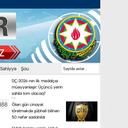
Səhiyyə
Şou
DÇ-2026-nın ilk medalçısı
müəyyənləşir: Üçüncü yerin
sahibi kim olacaq?
488
Ötən gün cinayət
törətməkdə şübhəli bilinən
50 nəfər saxlanıldı