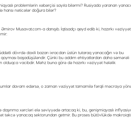
iqyaslı problemlərin xəbərçisi sayıla bilərmi? Rusiyada yaranan yanac
ə hansı nəticələr doğura bilər?
iz Əmirov Musavat.com-a danışıb. İqtisadçı qeyd edib ki, hazırkı vəziyyət
lmir:
ddətli dövrdə daxili bazarı ixracdan üstün tutaraq yanacağın və bu
t qoyması başadüşüləndir. Çünki bu addım ehtiyatlardan daha səmərəli
an olduqca vacibdir. Məhz buna görə də hazırkı vəziyyət hələlik
 hücumlar davam edərsə, o zaman vəziyyət tamamilə fərqli məcraya yön
aşınma xərcləri elə səviyyədə artacaq ki, bu, genişmiqyaslı inflyasiy
bət təkcə yanacaq sektorundan getmir. Bu proses bütövlükdə makroiqti