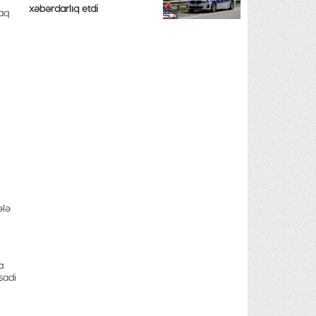
xəbərdarlıq etdi
aq
ələ
a
sadi