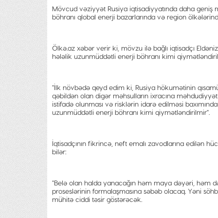
Mövcud vəziyyət Rusiya iqtisadiyyatında daha geniş m
böhranı qlobal enerji bazarlarında və region ölkələrind
Ölkə.az xəbər verir ki, mövzu ilə bağlı iqtisadçı Eldən
hələlik uzunmüddətli enerji böhranı kimi qiymətləndiri
"İlk növbədə qeyd edim ki, Rusiya hökumətinin qısamü
qəbildən olan digər məhsulların ixracına məhdudiyyə
istifadə olunması və risklərin idarə edilməsi baxımınd
uzunmüddətli enerji böhranı kimi qiymətləndirilmir".
İqtisadçının fikrincə, neft emalı zavodlarına edilən
bilər:
"Belə olan halda yanacağın həm maya dəyəri, həm də d
proseslərinin formalaşmasına səbəb olacaq. Yəni söh
mühitə ciddi təsir göstərəcək.