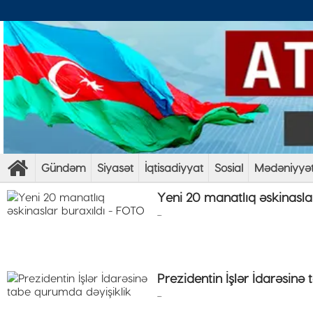
Gündəm
Siyasət
İqtisadiyyat
Sosial
Mədəniyyə
Yeni 20 manatlıq əskinasla
...
Prezidentin İşlər İdarəsinə
...