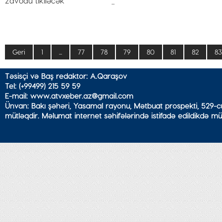
...
Geri
1
...
77
78
79
80
81
82
83
Təsisçi və Baş redaktor: A.Qaraşov
Tel: (+99499) 215 59 59
E-mail: www.atvxeber.az@gmail.com
Ünvan: Bakı şəhəri, Yasamal rayonu, Mətbuat prospekti, 529-cu
mütləqdir. Məlumat internet səhifələrində istifadə edildikdə mü