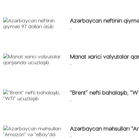
Azərbaycan neftinin qiymət
...
Manat xarici valyutalar qa
...
“Brent” nefti bahalaşıb, “W
...
Azərbaycan məhsulları "A
...