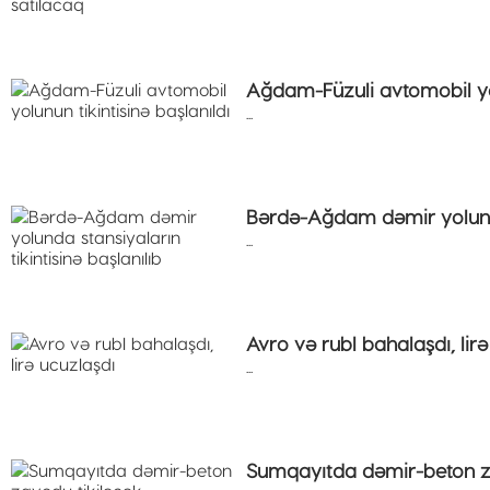
Ağdam-Füzuli avtomobil yol
...
Bərdə-Ağdam dəmir yolunda 
...
Avro və rubl bahalaşdı, lir
...
Sumqayıtda dəmir-beton z