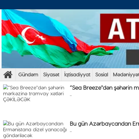
Gündəm
Siyasət
İqtisadiyyat
Sosial
Mədəniyyə
“Sea Breeze"dən şəhərin 
...
Bu gün Azərbaycandan Erm
...