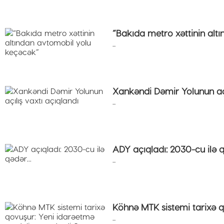
“Bakıda metro xəttinin alt
...
Xankəndi Dəmir Yolunun açı
...
ADY açıqladı: 2030-cu ilə q
...
Köhnə MTK sistemi tarixə q
...