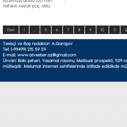
...
Geri
1
...
5
6
7
8
9
10
11
1
Təsisçi və Baş redaktor: A.Qaraşov
Tel: (+99499) 215 59 59
E-mail: www.atvxeber.az@gmail.com
Ünvan: Bakı şəhəri, Yasamal rayonu, Mətbuat prospekti, 529-cu
mütləqdir. Məlumat internet səhifələrində istifadə edildikdə mü