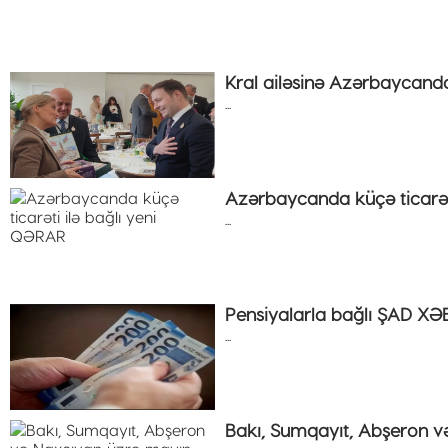
Kral ailəsinə Azərbaycanda
...
Azərbaycanda küçə ticarət
...
Pensiyalarla bağlı ŞAD XƏB
...
Bakı, Sumqayıt, Abşeron və