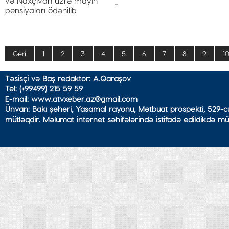
...
Geri
1
2
3
4
5
6
7
8
9
1
Təsisçi və Baş redaktor: A.Qaraşov
Tel: (+99499) 215 59 59
E-mail: www.atvxeber.az@gmail.com
Ünvan: Bakı şəhəri, Yasamal rayonu, Mətbuat prospekti, 529-cu
mütləqdir. Məlumat internet səhifələrində istifadə edildikdə mü