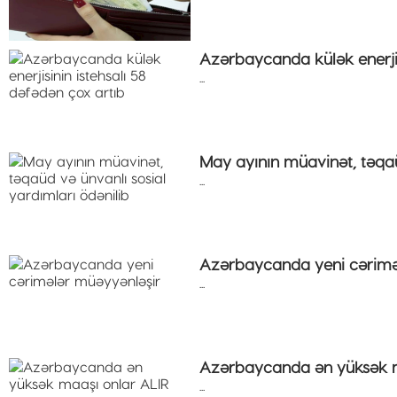
Azərbaycanda külək enerjis
...
May ayının müavinət, təqaü
...
Azərbaycanda yeni cərimə
...
Azərbaycanda ən yüksək m
...