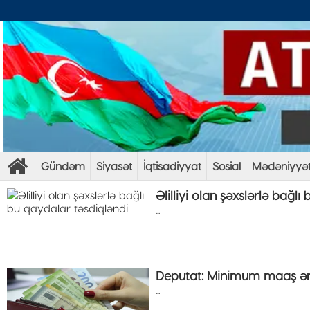
Gündəm
Siyasət
İqtisadiyyat
Sosial
Mədəniyyə
Əlilliyi olan şəxslərlə bağl
...
Deputat: Minimum maaş ən
...